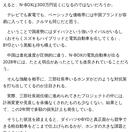
えると、N-BOXは300万円近くになるのではないだろうか。
テレビでも家電でも、ベーシックな価格帯には中国ブランドが容
易に入ってくる。クルマも同じだと思う。
ということで国産勢にはダイハツという強いライバルがいるし
（おそらくスズキもハイブリッドと電気自動車を出してくる）、
BYDという黒船も待ち構えている。
中国は進化速度が圧倒的に違う。N-BOXの電気自動車が出る
2028年には、たとえ弱点があったとしても改良されていることだろ
う。
そんな強敵を相手に、三部社長率いるホンダがどのような対抗策
を打ち出してくるのか注目される。
実際、三部社長就任後に進められてきたプロジェクトの中には、
計画変更や見直しを余儀なくされたものも少なくない。結果とし
て、この2年間で多額の損失計上も発生している。
そうした状況を踏まえると、ダイハツやBYDと真正面から競争で
きる軽自動車をどこまで仕上げられるかが、ホンダの大きな課題と