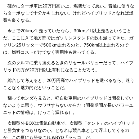
確かにターボ車は20万円高い上、燃費だって悪い。普通に使うな
らターボなしで十分かもしれない。けれどハイブリッドとなれば燃
費も良くなる。
今まで20km／L走っていたなら、30km／L以上走るということ
だ。ここにきて地方部ではガソリンスタンドの数も減ってきた。ガ
ソリン25リッターで500km走れるのと、750km以上走れるので
は、燃料コストだけでなく実用性も違ってくる。
次のクルマに乗り換えるときのリセールバリューだって、ハイブ
リッドの方が20万円以上有利になることだろう。
総合して考えると、20万円高でハイブリッドを選べるなら、迷う
ことなく魅力的だということだ。
翻ってホンダを見ると、軽自動車用のハイブリッドは開発してい
ないように思う。ウワサすらないからだ（開発期間が長いパワーユ
ニットの情報は、けっこう漏れる）。
次期型N-BOXは電気自動車で、次期型「タント」のハイブリッド
と勝負するつもりなのか。となれば競合車として浮上してくるの
が、この夏にも発売されるBYD「ラッコ」だ。