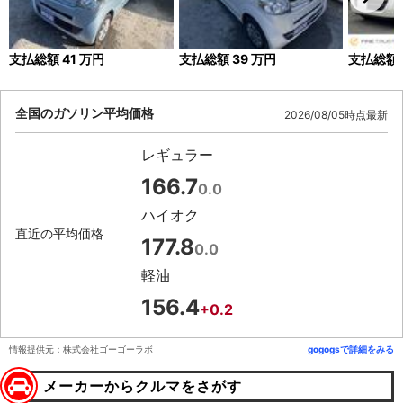
支払総額
41
万円
支払総額
39
万円
支払総額
全国のガソリン平均価格
2026/08/05時点最新
レギュラー
166.7
0.0
ハイオク
直近の平均価格
177.8
0.0
軽油
156.4
+0.2
情報提供元：株式会社ゴーゴーラボ
gogogsで詳細をみる
メーカーからクルマをさがす