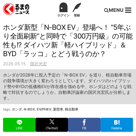
MENU
ログイン
登録
ホンダ新型「N-BOX EV」登場へ！ “5年ぶ
り全面刷新”と同時で「300万円級」の可能
性も!? ダイハツ新「軽ハイブリッド」＆
BYD「ラッコ」とどう戦うのか？
2026.05.15
国沢光宏
ホンダが2028年に投入予定の「N-BOX EV」を巡り、軽自動車市場
の競争環境が大きく変わろうとしています。ダイハツのハイブリッ
ド勢やBYDの低価格EVが存在感を強める中、ホンダはどのような戦
略で対抗するのでしょうか。自動車評論家の国沢光宏氏が分析しま
す。
tags:
ホンダ
,
N-BOX
,
EV/PHEV
,
新型車
,
軽自動車
LINE
(Twitter)
FB
Hatena