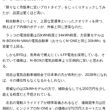
「限りなく市販車に近いプロトタイプ」をじっくりチェックしてみ
たが、品質は驚くほど高い。
軽自動車というより、上質な普通車といったクオリティを持つ。
例えばドア内側のボディが、外板と同じ塗装なのだ。
ラッコの電池容量は22kWh程度と34kWh程度。大容量モデルは
N-BOXやN-VANの電気自動車（おそらくN-ONEと同じ30kWh）を
容量で上回る。
しかもBYDは、長寿命で燃えにくいLFP電池を採用している。そ
れでいて価格は、N-BOXの電気自動車より圧倒的に安いと思われ
る。
現在は電気自動車補助金で日本車の方が有利だが、2028年になれ
ば、その優位性もなくなるかもしれない。
脅威なのは22kWhモデルの方で、補助金なしでも200万円を少し
超える程度だと予想されている。
左右の電動スライドドアが標準装備されるなど、価格競争力は圧
倒的だ。ヒンジドアのN-ONE e：の価格が270万円スタートだと考