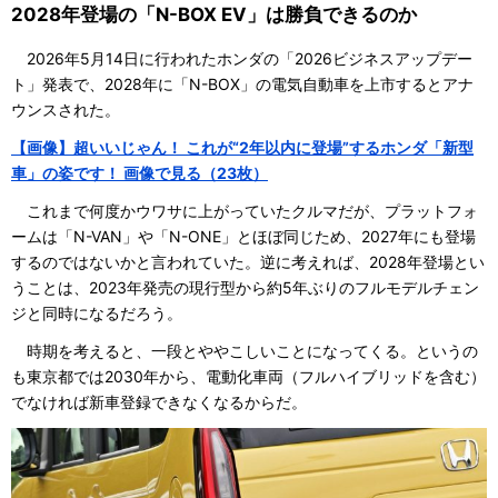
2028年登場の「N-BOX EV」は勝負できるのか
2026年5月14日に行われたホンダの「2026ビジネスアップデー
ト」発表で、2028年に「N-BOX」の電気自動車を上市するとアナ
ウンスされた。
【画像】超いいじゃん！ これが“2年以内に登場”するホンダ「新型
車」の姿です！ 画像で見る（23枚）
これまで何度かウワサに上がっていたクルマだが、プラットフォ
ームは「N-VAN」や「N-ONE」とほぼ同じため、2027年にも登場
するのではないかと言われていた。逆に考えれば、2028年登場とい
うことは、2023年発売の現行型から約5年ぶりのフルモデルチェン
ジと同時になるだろう。
時期を考えると、一段とややこしいことになってくる。というの
も東京都では2030年から、電動化車両（フルハイブリッドを含む）
でなければ新車登録できなくなるからだ。