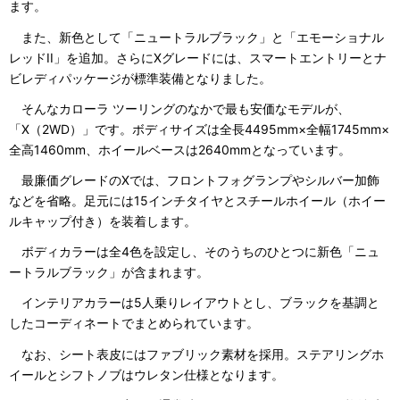
ます。
また、新色として「ニュートラルブラック」と「エモーショナル
レッドII」を追加。さらにXグレードには、スマートエントリーとナ
ビレディパッケージが標準装備となりました。
そんなカローラ ツーリングのなかで最も安価なモデルが、
「X（2WD）」です。ボディサイズは全長4495mm×全幅1745mm×
全高1460mm、ホイールベースは2640mmとなっています。
最廉価グレードのXでは、フロントフォグランプやシルバー加飾
などを省略。足元には15インチタイヤとスチールホイール（ホイー
ルキャップ付き）を装着します。
ボディカラーは全4色を設定し、そのうちのひとつに新色「ニュ
ートラルブラック」が含まれます。
インテリアカラーは5人乗りレイアウトとし、ブラックを基調と
したコーディネートでまとめられています。
なお、シート表皮にはファブリック素材を採用。ステアリングホ
イールとシフトノブはウレタン仕様となります。