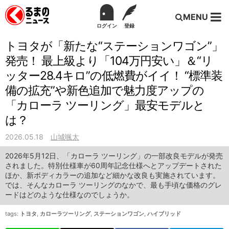
MENU
ログイン
登録
トヨタが「新たな“ステーションワゴン”」
発売！ 最上級より「104万円安い」＆“リ
ッター28.4キロ”の低燃費がイイ！ “標準装
備の拡充”や新色追加で魅力度アップの
「カローラ ツーリング」最安モデルと
は？
2026.05.18
山城颯太
2026年5月12日、「カローラ ツーリング」の一部改良モデルが発売
されました。特別仕様車が60周年記念仕様へとアップデートされた
ほか、新ボディカラーの追加など細かな改良も実施されています。
では、そんなカローラ ツーリングのなかで、最も手頃な価格のグレ
ードはどのような仕様なのでしょうか。
tags:
トヨタ
,
カローラツーリング
,
ステーションワゴン
,
ハイブリッド