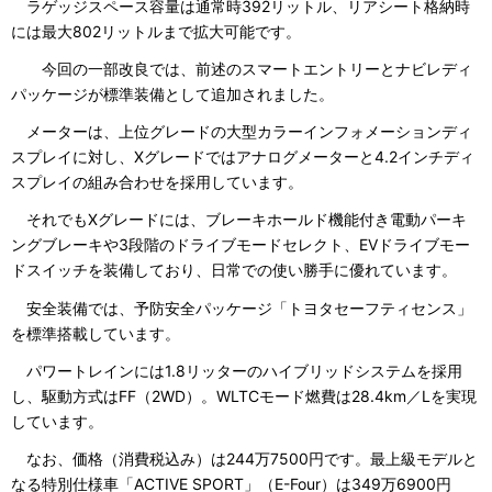
ラゲッジスペース容量は通常時392リットル、リアシート格納時
には最大802リットルまで拡大可能です。
今回の一部改良では、前述のスマートエントリーとナビレディ
パッケージが標準装備として追加されました。
メーターは、上位グレードの大型カラーインフォメーションディ
スプレイに対し、Xグレードではアナログメーターと4.2インチディ
スプレイの組み合わせを採用しています。
それでもXグレードには、ブレーキホールド機能付き電動パーキ
ングブレーキや3段階のドライブモードセレクト、EVドライブモー
ドスイッチを装備しており、日常での使い勝手に優れています。
安全装備では、予防安全パッケージ「トヨタセーフティセンス」
を標準搭載しています。
パワートレインには1.8リッターのハイブリッドシステムを採用
し、駆動方式はFF（2WD）。WLTCモード燃費は28.4km／Lを実現
しています。
なお、価格（消費税込み）は244万7500円です。最上級モデルと
なる特別仕様車「ACTIVE SPORT」（E-Four）は349万6900円