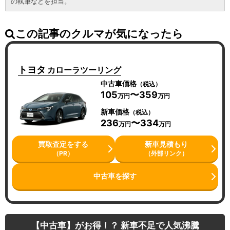
の執筆などを担当。
この記事のクルマが気になったら
トヨタ
カローラツーリング
中古車価格
（税込）
105
〜359
万円
万円
新車価格
（税込）
236
〜334
万円
万円
買取査定をする
新車見積もり
（PR）
（外部リンク）
中古車を探す
【中古車】がお得！？ 新車不足で人気沸騰