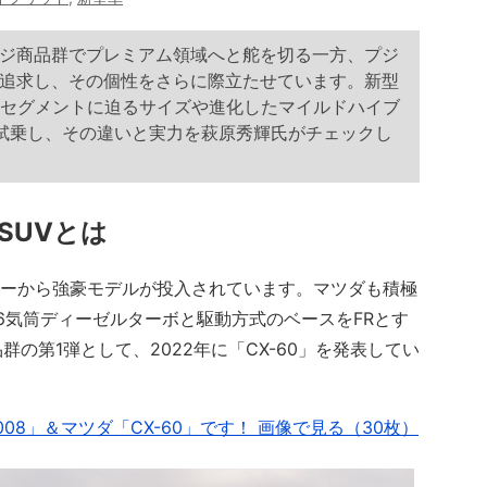
ラージ商品群でプレミアム領域へと舵を切る一方、プジ
追求し、その個性をさらに際立たせています。新型
らDセグメントに迫るサイズや進化したマイルドハイブ
試乗し、その違いと実力を萩原秀輝氏がチェックし
SUVとは
カーから強豪モデルが投入されています。マツダも積極
6気筒ディーゼルターボと駆動方式のベースをFRとす
の第1弾として、2022年に「CX-60」を発表してい
008」＆マツダ「CX-60」です！ 画像で見る（30枚）