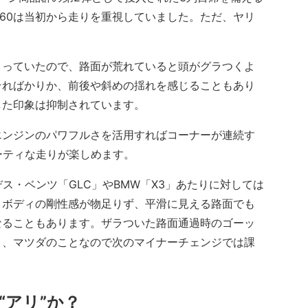
X-60は当初から走りを重視していました。ただ、ヤリ
っていたので、路面が荒れていると頭がグラつくよ
そればかりか、前後や斜めの揺れを感じることもあり
した印象は抑制されています。
ンジンのパワフルさを活用すればコーナーが連続す
ーティな走りが楽しめます。
ス・ベンツ「GLC」やBMW「X3」あたりに対しては
、ボディの剛性感が物足りず、平滑に見える路面でも
なることもあります。ザラついた路面通過時のゴーッ
と、マツダのことなので次のマイナーチェンジでは課
“アリ”か？