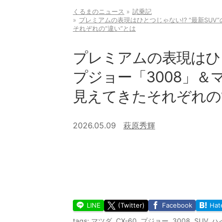
くるまのニュース
試乗記
プレミアムの表現はひとつじゃない!? “最新SUV
それぞれの“違い”とは
プレミアムの表現はひとつ
プジョー「3008」＆
見えてきたそれぞれの
2026.05.09
萩原秀輝
LINE
(Twitter)
Facebook
Hat
tags:
マツダ
,
CX-60
,
プジョー
,
3008
,
SUV
,
ハ