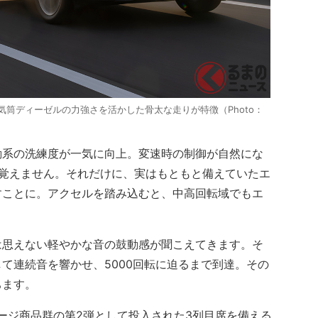
列6気筒ディーゼルの力強さを活かした骨太な走りが特徴（Photo：
系の洗練度が一気に向上。変速時の制御が自然にな
を覚えません。それだけに、実はもともと備えていたエ
すことに。アクセルを踏み込むと、中高回転域でもエ
。
思えない軽やかな音の鼓動感が聞こえてきます。そ
て連続音を響かせ、5000回転に迫るまで到達。その
ちます。
ージ商品群の第2弾として投入された3列目席を備える