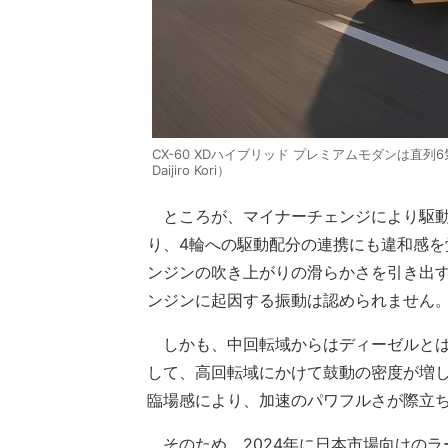
CX-60 XDハイブリッド プレミアムモダンは直
Daijiro Kori）
ところが、マイナーチェンジにより駆動
り、4輪への駆動配分の連携にも違和感
ンジンの吹き上がりの滑らかさを引き出
ンジンに起因する振動は認められません
しかも、中回転域からはディーゼルとは
して、高回転域にかけて鼓動の密度が増し
臨場感により、加速のパワフルさが際立
そのため、2024年に日本市場向けのラ