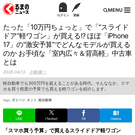
MENU
ログイン
登録
たった「10万円ちょっと」で「“スライド
ドア”軽ワゴン」が買える!? ほぼ「iPhone
17」の“激安予算”でどんなモデルが買える
のか お手頃な「室内広々＆背高軽」中古車
とは
2026.04.12
小鮒康一
軽自動車でも300万円を超えることがある時代。そんななか、スマ
ホを買う程度の予算でも買える軽ワゴンを紹介します。
tags:
ダイハツ
,
タント
,
軽自動車
LINE
(Twitter)
FB
Hatena
「スマホ買う予算」で買えるスライドドア軽ワゴン