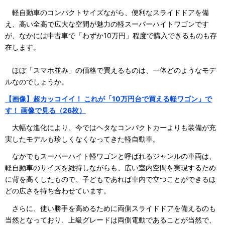
軽自動車のコンパクトサイズながら、便利なスライドドアを備
え、高い全高で広大な空間が魅力の軽スーパーハイトワゴンです
が、なかには中古車で「わずか10万円」程度で購入できるものも存
在します。
ほぼ「スマホ並み」の価格で買えるものは、一体どのようなモデ
ルなのでしょうか。
【画像】超カッコイイ！ これが「10万円台で買える軽ワゴン」で
す！ 画像で見る（26枚）
大幅な進化により、今ではヘタなコンパクトカーよりも装備が充
実したモデルも珍しくなくなってきた軽自動車。
なかでもスーパーハイト軽ワゴンと呼ばれるジャンルの車両は、
軽自動車のサイズを維持しながらも、広い室内空間を実現するため
に背を高くしたもので、子どもであれば車内で立つことができるほ
どの広さを持ち合わせています。
さらに、使い勝手を高めるために両側スライドドアを備えるのも
当然となっており、上級グレードは両側電動であることが当然で、