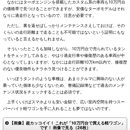
なかにはターボエンジンを搭載したカスタム系の車両も10万円台
の価格帯で見つけることができますが、安価なターボモデルはそれ
なりに過走行となっているので、注意が必要です。
ただし、裏を返せばしっかりメンテナンスさえしておけば、その
くらいの走行距離まで走ることも不可能ではないという証明にもな
っていると言えるかもしれません。
そういったところも加味しながら、10万円台で売られているタン
トをチェックしてみると、やはり過走行車や修復歴のある車両が中
心となってしまいますが、なかには走行距離10万km以内で、修復歴
のない優良物件もチラホラ見つけることができます。
いっぽうタントのような車種は、あまりクルマに興味のない人が
乗っていた個体も少なくないため、整備記録簿などで過去のメンテ
ナンス状況をチェックすることは必須です。
上手くいけばスマホよりも安い金額で、広い室内空間を持つスー
パーハイト軽ワゴンを手に入れることも夢ではないのです。
【画像】超カッコイイ！ これが「10万円台で買える軽ワゴン」
です！ 画像で見る（26枚）