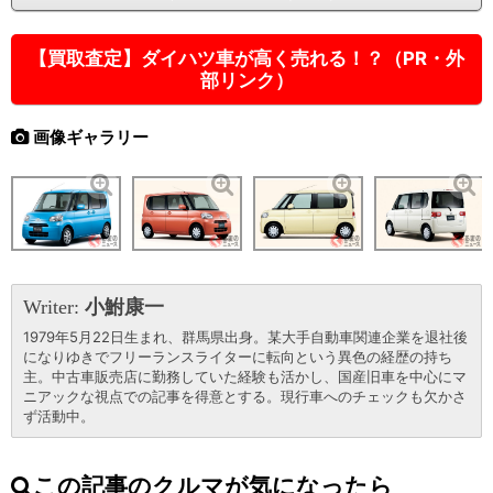
【買取査定】ダイハツ車が高く売れる！？（PR・外
部リンク）
画像ギャラリー
Writer:
小鮒康一
1979年5月22日生まれ、群馬県出身。某大手自動車関連企業を退社後
になりゆきでフリーランスライターに転向という異色の経歴の持ち
主。中古車販売店に勤務していた経験も活かし、国産旧車を中心にマ
ニアックな視点での記事を得意とする。現行車へのチェックも欠かさ
ず活動中。
この記事のクルマが気になったら