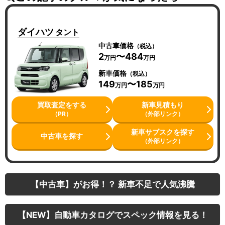
ダイハツ
タント
中古車価格
（税込）
2
〜484
万円
万円
新車価格
（税込）
149
〜185
万円
万円
買取査定をする
新車見積もり
（PR）
（外部リンク）
新車サブスクを探す
中古車を探す
（外部リンク）
【中古車】がお得！？ 新車不足で人気沸騰
【NEW】自動車カタログでスペック情報を見る！