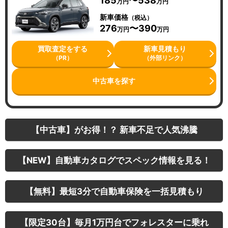
185
〜538
万円
万円
新車価格
（税込）
276
〜390
万円
万円
買取査定をする
新車見積もり
（PR）
（外部リンク）
中古車を探す
【中古車】がお得！？ 新車不足で人気沸騰
【NEW】自動車カタログでスペック情報を見る！
【無料】最短3分で自動車保険を一括見積もり
【限定30台】毎月1万円台でフォレスターに乗れ