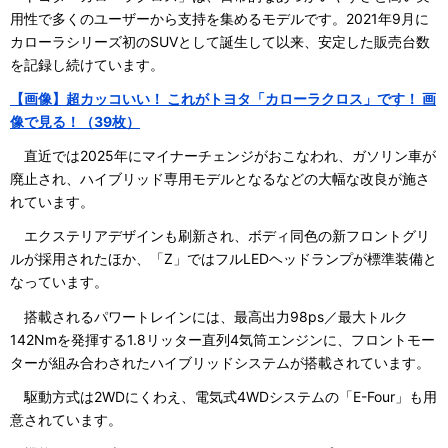
用性で多くのユーザーから支持を集めるモデルです。2021年9月に
カローラシリーズ初のSUVとして誕生して以来、安定した販売台数
を記録し続けています。
【画像】超カッコいい！ これがトヨタ「カローラクロス」です！ 画
像で見る！（39枚）
直近では2025年にマイナーチェンジがおこなわれ、ガソリン車が
廃止され、ハイブリッド専用モデルとなるなどの大幅な改良が施さ
れています。
エクステリアデザインも刷新され、ボディ同色の新フロントグリ
ルが採用されたほか、「Z」ではフルLEDヘッドランプが標準装備と
なっています。
搭載されるパワートレインには、最高出力98ps／最大トルク
142Nmを発揮する1.8リッター直列4気筒エンジンに、フロントモー
ターが組み合わされたハイブリッドシステムが搭載されています。
駆動方式は2WDにくわえ、電気式4WDシステムの「E-Four」も用
意されています。