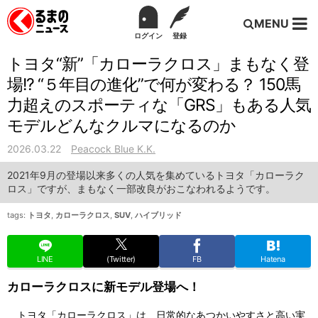
MENU
ログイン
登録
トヨタ“新”「カローラクロス」まもなく登
場!? “５年目の進化”で何が変わる？ 150馬
力超えのスポーティな「GRS」もある人気
モデルどんなクルマになるのか
2026.03.22
Peacock Blue K.K.
2021年9月の登場以来多くの人気を集めているトヨタ「カローラク
ロス」ですが、まもなく一部改良がおこなわれるようです。
tags:
トヨタ
,
カローラクロス
,
SUV
,
ハイブリッド
LINE
(Twitter)
FB
Hatena
カローラクロスに新モデル登場へ！
トヨタ「カローラクロス」は、日常的なあつかいやすさと高い実