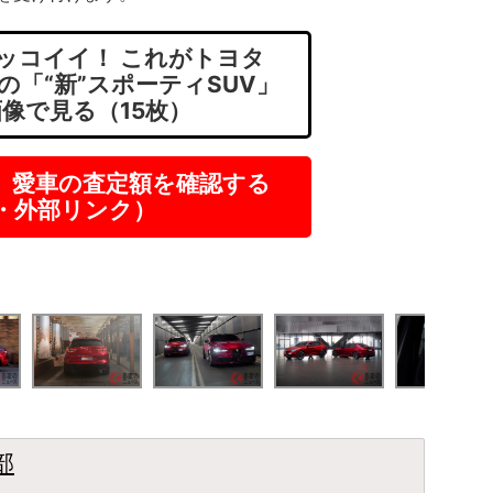
ッコイイ！ これがトヨタ
の「“新”スポーティSUV」
画像で見る（15枚）
】愛車の査定額を確認する
R・外部リンク）
部