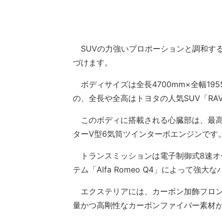
SUVの力強いプロポーションと調和す
づけます。
ボディサイズは全長4700mm×全幅195
の、全長や全高はトヨタの人気SUV「RA
このボディに搭載される心臓部は、最高出力
ターV型6気筒ツインターボエンジンです
トランスミッションは電子制御式8速オ
テム「Alfa Romeo Q4」によって
エクステリアには、カーボン加飾フロン
量かつ高剛性なカーボンファイバー素材