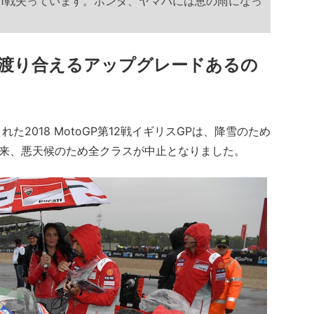
1戦失っています。ホンダ、ヤマハには恵の雨になっ
渡り合えるアップグレードあるの
018 MotoGP第12戦イギリスGPは、降雪のため
P以来、悪天候のため全クラスが中止となりました。