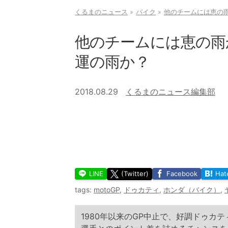
くるまのニュース
バイク
他のチームには恵の
他のチームには恵の雨
運の雨か？
2018.08.29
くるまのニュース編集部
LINE
(Twitter)
Facebook
Hat
tags:
motoGP
,
ドゥカティ
,
ホンダ（バイク）
,
1980年以来のGP中止で、好調ドゥカ