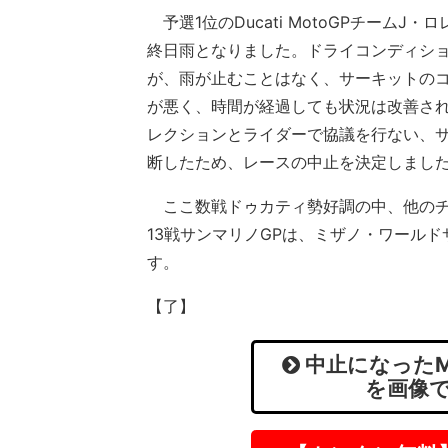
予選1位のDucati MotoGPチーム
終日雨となりました。ドライコンディシ
が、雨が止むことはなく、サーキットの
が悪く、時間が経過しても状況は改善さ
レクションとライダーで協議を行ない、
断したため、レースの中止を決定しまし
ここ数戦ドゥカティ勢好調の中、他のチ
13戦サンマリノGPは、ミザノ・ワール
す。
【了】
中止になったMo
を画像