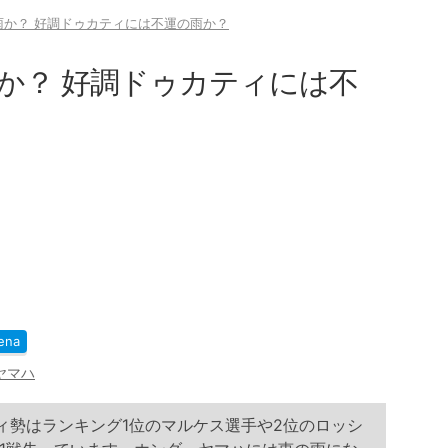
雨か？ 好調ドゥカティには不運の雨か？
か？ 好調ドゥカティには不
ena
ヤマハ
ティ勢はランキング1位のマルケス選手や2位のロッシ