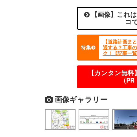
【画像】これは
コ
【道路計画まと
特集
通する？工事の
ク！【記事一覧
【カンタン無料
（P
画像ギャラリー