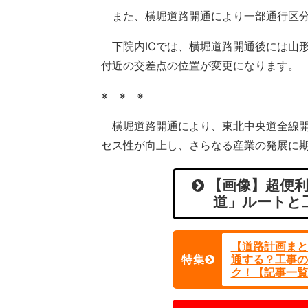
また、横堀道路開通により一部通行区分
下院内ICでは、横堀道路開通後には山形
付近の交差点の位置が変更になります。
※ ※ ※
横堀道路開通により、東北中央道全線開
セス性が向上し、さらなる産業の発展に
【画像】超便利
道」ルートと
【道路計画まと
特集
通する？工事の
ク！【記事一覧