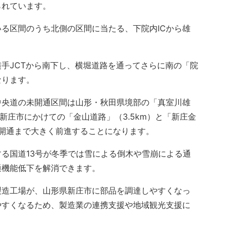
られています。
る区間のうち北側の区間に当たる、下院内ICから雄
手JCTから南下し、横堀道路を通ってさらに南の「院
なります。
央道の未開通区間は山形・秋田県境部の「真室川雄
ら新庄市にかけての「金山道路」（3.5km）と「新庄金
線開通まで大きく前進することになります。
る国道13号が冬季では雪による倒木や雪崩による通
通機能低下を解消できます。
造工場が、山形県新庄市に部品を調達しやすくなっ
やすくなるため、製造業の連携支援や地域観光支援に