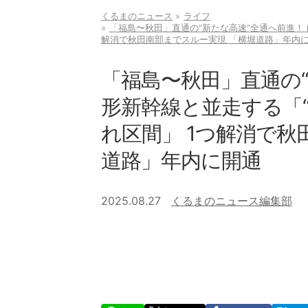
くるまのニュース
ライフ
「福島〜秋田」直通の“新たな高速”全通へ前進！ 
解消で秋田南部までスルー実現 「横堀道路」年内
「福島〜秋田」直通の“
形新幹線と並走する「
れ区間」 1つ解消で秋
道路」年内に開通
2025.08.27
くるまのニュース編集部