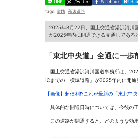
LINE
(Twitter)
Facebook
Hat
tags:
道路
,
高速道路
2025年8月22日、国土交通省湯沢河
が2025年内に開通できる見通しである
「東北中央道」全通に一歩
国土交通省湯沢河川国道事務所は、202
ICまでの「横堀道路」が2025年内に開
【画像】超便利!?これが最新の「東北中央
具体的な開通日時については、今後の工
この道路が開通すると、どのような効果