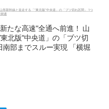
山形新幹線と並走する「“東北版”中央道」の「ブツ切れ区間」 1つ
に開通
新たな高速”全通へ前進！ 山
“東北版”中央道」の「ブツ切
田南部までスルー実現 「横堀