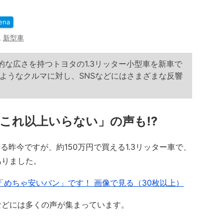
ena
,
新型車
的な広さを持つトヨタの1.3リッター小型車を新車で
ようなクルマに対し、SNSなどにはさまざまな反響
これ以上いらない」の声も!?
昨今ですが、約150万円で買える1.3リッター車で、
ありました。
「めちゃ安いバン」です！ 画像で見る（30枚以上）
などには多くの声が集まっています。