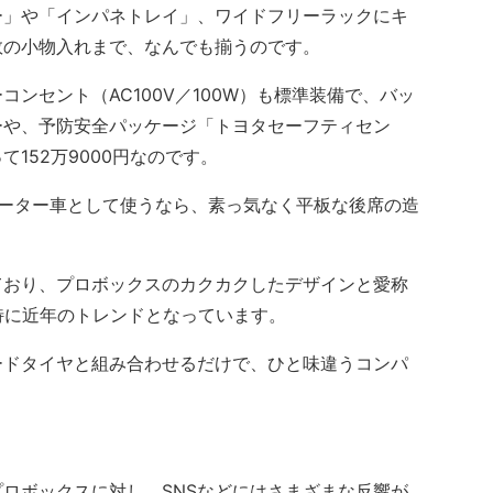
」や「インパネトレイ」、ワイドフリーラックにキ
数の小物入れまで、なんでも揃うのです。
ンセント（AC100V／100W）も標準装備で、バッ
ーや、予防安全パッケージ「トヨタセーフティセン
152万9000円なのです。
ーター車として使うなら、素っ気なく平板な後席の造
おり、プロボックスのカクカクしたデザインと愛称
特に近年のトレンドとなっています。
ドタイヤと組み合わせるだけで、ひと味違うコンパ
ロボックスに対し、SNSなどにはさまざまな反響が