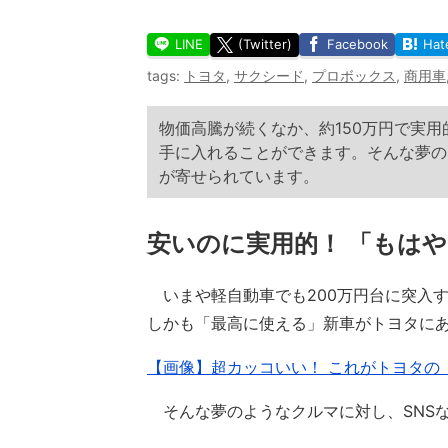
LINE
(Twitter)
Facebook
Hat
tags:
トヨタ
,
サクシード
,
プロボックス
,
商用車
物価高騰が続くなか、約150万円で実用
手に入れることができます。そんな夢の
が寄せられています。
安いのに実用的！ 「もはや
いまや軽自動車でも200万円台に突入する
しかも「最高に使える」新車がトヨタに
【画像】超カッコいい！ これがトヨタの
そんな夢のようなクルマに対し、SNS