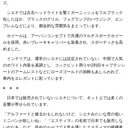
ズ。
シエナでは左右ヘッドライトを繋ぐガーニッシュをフルブラック
化したほか、ブラックのグリル、フォグランプのハウジング、エン
ブレムなどにより、都会的な雰囲気をまとっています。
ホイールは、アーバンコンセプトで共通のマルチスポークホイー
ルを採用。赤いブレーキキャリパーも装着され、スポーティさを高
めました。
インテリアは、通常のシエナには設定されていない、中国で人気
のホワイト内装を基調とし、コックピット周りや2列目キャプテンシ
ートのアームレストなどにローズゴールドの加飾もあしらわれて、
車内をエレガントに彩っています。
※ ※ ※
日本では販売されていないシエナについて、ネット上では多くの
反響が寄せられています。
「アルファードと被るかもしれないけど、シエナみたいな背の低い
ミニバンが欲しいね」「『エスティマ』の名前で日本でも販売しな
いかなあ」など、低めのルーフで人気を博したエスティマの後継車