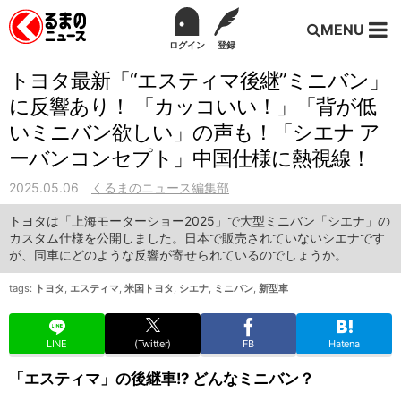
MENU
ログイン
登録
トヨタ最新「“エスティマ後継”ミニバン」
に反響あり！ 「カッコいい！」「背が低
いミニバン欲しい」の声も！「シエナ ア
ーバンコンセプト」中国仕様に熱視線！
2025.05.06
くるまのニュース編集部
トヨタは「上海モーターショー2025」で大型ミニバン「シエナ」の
カスタム仕様を公開しました。日本で販売されていないシエナです
が、同車にどのような反響が寄せられているのでしょうか。
tags:
トヨタ
,
エスティマ
,
米国トヨタ
,
シエナ
,
ミニバン
,
新型車
LINE
(Twitter)
FB
Hatena
「エスティマ」の後継車!? どんなミニバン？