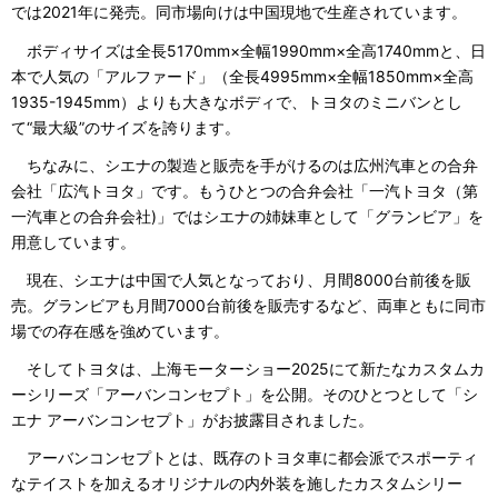
では2021年に発売。同市場向けは中国現地で生産されています。
ボディサイズは全長5170mm×全幅1990mm×全高1740mmと、日
本で人気の「アルファード」（全長4995mm×全幅1850mm×全高
1935-1945mm）よりも大きなボディで、トヨタのミニバンとし
て“最大級”のサイズを誇ります。
ちなみに、シエナの製造と販売を手がけるのは広州汽車との合弁
会社「広汽トヨタ」です。もうひとつの合弁会社「一汽トヨタ（第
一汽車との合弁会社)」ではシエナの姉妹車として「グランビア」を
用意しています。
現在、シエナは中国で人気となっており、月間8000台前後を販
売。グランビアも月間7000台前後を販売するなど、両車ともに同市
場での存在感を強めています。
そしてトヨタは、上海モーターショー2025にて新たなカスタムカ
ーシリーズ「アーバンコンセプト」を公開。そのひとつとして「シ
エナ アーバンコンセプト」がお披露目されました。
アーバンコンセプトとは、既存のトヨタ車に都会派でスポーティ
なテイストを加えるオリジナルの内外装を施したカスタムシリー