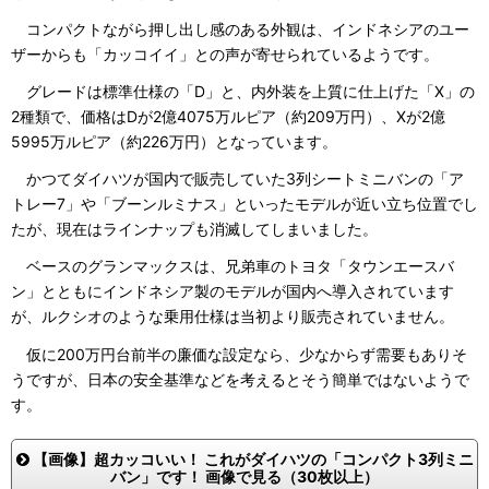
コンパクトながら押し出し感のある外観は、インドネシアのユー
ザーからも「カッコイイ」との声が寄せられているようです。
グレードは標準仕様の「D」と、内外装を上質に仕上げた「X」の
2種類で、価格はDが2億4075万ルピア（約209万円）、Xが2億
5995万ルピア（約226万円）となっています。
かつてダイハツが国内で販売していた3列シートミニバンの「ア
トレー7」や「ブーンルミナス」といったモデルが近い立ち位置でし
たが、現在はラインナップも消滅してしまいました。
ベースのグランマックスは、兄弟車のトヨタ「タウンエースバ
ン」とともにインドネシア製のモデルが国内へ導入されています
が、ルクシオのような乗用仕様は当初より販売されていません。
仮に200万円台前半の廉価な設定なら、少なからず需要もありそ
うですが、日本の安全基準などを考えるとそう簡単ではないようで
す。
【画像】超カッコいい！ これがダイハツの「コンパクト3列ミニ
バン」です！ 画像で見る（30枚以上）