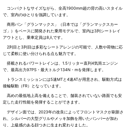
コンパクトなサイズながら、全高1900mm超の背の高いスタイル
で、室内のゆとりを強調しています。
商用バン「グランマックス」（日本では「グランマックスカー
ゴ」）をベースに開発された乗用モデルで、室内は3列シートレイ
アウトとし、乗車定員は8人です。
2列目と3列目は多彩なシートアレンジの可能で、人数や荷物に応
じて柔軟に使い分けられる点も魅力です。
搭載されるパワートレインは、1.5リッター直列4気筒エンジン
で、最高出力97PS・最大トルク134N・mを発揮します。
トランスミッションには5速MTと4速ATが用意され、駆動方式は
後輪駆動（FR）となっています。
高めの最低地上高を備えることで、舗装されていない路面でも安
定した走行性能を発揮することができます。
デザイン面では、2023年の改良によってフロントマスクが刷新さ
れ、シルバーの大型グリルやメッキ加飾を用いたバンパーが加わ
り、上級感のある顔つきに生まれ変わりました。