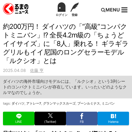
MENU
ログイン
登録
約200万円！ ダイハツの「“高級”コンパク
トミニバン」!? 全長4.2m級の「ちょうど
イイサイズ」に「8人」乗れる！ ギラギラ
グリルもイイ尼国のロングセラーモデル
「ルクシオ」とは
2025.04.08
佐藤 亨
ダイハツの海外市場向けモデルには、「ルクシオ」という3列シー
トのコンパクトミニバンが存在しています。いったいどのようなク
ルマなのでしょうか。
tags:
ダイハツ
,
アトレー7
,
グランマックスカーゴ
,
ブーンルミナス
,
ミニバン
LINE
(Twitter)
FB
Hatena