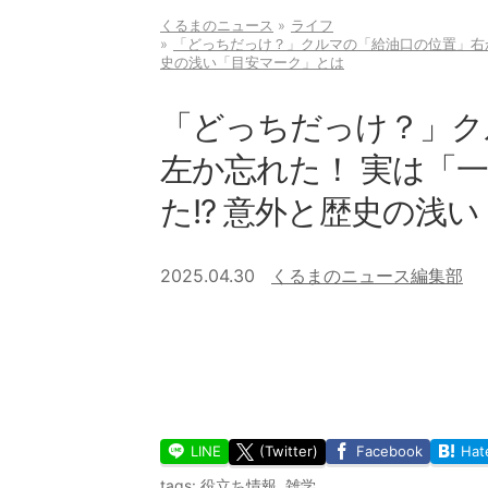
くるまのニュース
ライフ
「どっちだっけ？」クルマの「給油口の位置」右か
史の浅い「目安マーク」とは
「どっちだっけ？」ク
左か忘れた！ 実は「
た!? 意外と歴史の浅
2025.04.30
くるまのニュース編集部
LINE
(Twitter)
Facebook
Hat
tags:
役立ち情報
,
雑学