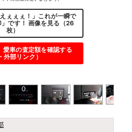
えぇぇぇ！」これが一瞬で
」です！ 画像を見る（26
枚）
】愛車の査定額を確認する
R・外部リンク）
部