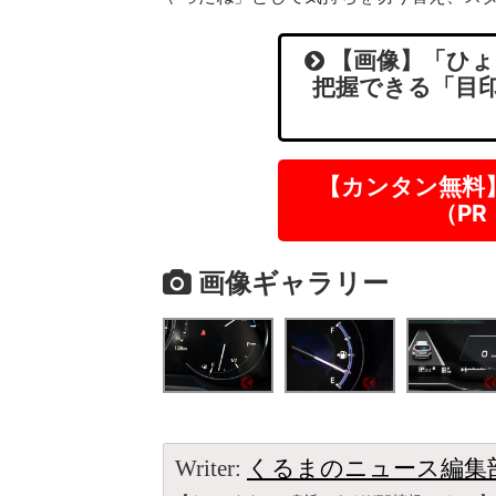
【画像】「ひょ
把握できる「目印
【カンタン無料
（P
画像ギャラリー
Writer:
くるまのニュース編集