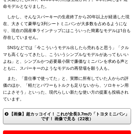
命モデルとなりました。
しかし、そんなスパーキーの生産終了から20年以上が経過した現
在、大きくて豪華な3列シートミニバンが大多数を占めるようにな
り、現在の国産車ラインナップにはこういった簡素なモデルは1台も
存在していません。
SNSなどでは「今こういうモデル出したら売れると思う」「クル
マも高くなってきたし、こういうシンプルなモデルがあってもいい
よね」と、シンプルかつ必要最小限で廉価なミニバンを求める声と
ともに、スパーキーのようなモデルの再登場を願う人も。
また、「昔仕事で使ってた」と、実際に所有していた人からの評
価のほか、「軽だとパワーもトルクも足りないから、ソロキャン用
によさそう」といった、現代らしい新たな使い方の提案も投稿され
ています。
【画像】超カッコイイ！ これが全長3.7mの「トヨタミニバン」
です！ 画像で見る（22枚）