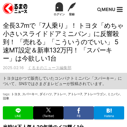
MENU
ログイン
登録
全長3.7mで「7人乗り」！ トヨタ「めちゃ
小さいスライドドアミニバン」に反響殺
到！ 「売れる」「こういうのでいい」 5
速MT設定＆新車132万円！ 「スパーキ
ー」は今欲しい1台
2025.02.16
くるまのニュース編集部
トヨタはかつて販売していたコンパクトミニバン「スパーキー」に
ついて、SNSではさまざまレビューが投稿されています。
tags:
トヨタ
,
スパーキー
,
ダイハツ
,
アトレー
,
アトレー7
,
アトレーワゴン
,
ミニバン
,
旧車
LINE
(Twitter)
FB
Hatena