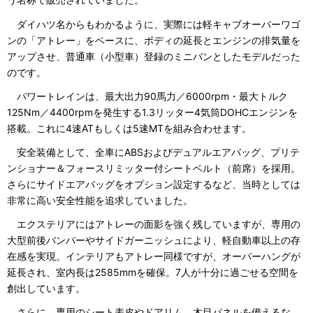
ダイハツ名からもわかるように、実際には軽キャブオーバーワゴ
ンの「アトレー」をベースに、ボディの延長とエンジンの排気量を
アップさせ、普通車（小型車）登録のミニバンとしたモデルだった
のです。
パワートレインは、最大出力90馬力／6000rpm・最大トルク
125Nm／4400rpmを発生する1.3リッター4気筒DOHCエンジンを
搭載。これに4速ATもしくは5速MTを組み合わせます。
安全装備として、全車にABSおよびデュアルエアバッグ、プリテ
ンショナー＆フォースリミッター付シートベルト（前席）を採用。
さらにサイドエアバッグをオプション設定するなど、当時としては
非常に高い安全性能を追求していました。
エクステリアにはアトレーの面影を強く残していますが、専用の
大型前後バンパーやサイドガーニッシュにより、軽自動車以上の存
在感を実現。インテリアもアトレー同様ですが、オーバーハングが
延長され、室内長は2585mmを確保。7人が十分に過ごせる空間を
創出しています。
さらに、専用のシート表皮やドアリム、木目パネルを備えるな