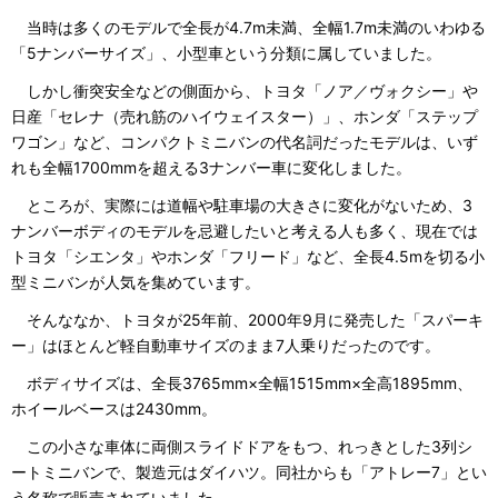
当時は多くのモデルで全長が4.7m未満、全幅1.7m未満のいわゆる
「5ナンバーサイズ」、小型車という分類に属していました。
しかし衝突安全などの側面から、トヨタ「ノア／ヴォクシー」や
日産「セレナ（売れ筋のハイウェイスター）」、ホンダ「ステップ
ワゴン」など、コンパクトミニバンの代名詞だったモデルは、いず
れも全幅1700mmを超える3ナンバー車に変化しました。
ところが、実際には道幅や駐車場の大きさに変化がないため、3
ナンバーボディのモデルを忌避したいと考える人も多く、現在では
トヨタ「シエンタ」やホンダ「フリード」など、全長4.5mを切る小
型ミニバンが人気を集めています。
そんななか、トヨタが25年前、2000年9月に発売した「スパーキ
ー」はほとんど軽自動車サイズのまま7人乗りだったのです。
ボディサイズは、全長3765mm×全幅1515mm×全高1895mm、
ホイールベースは2430mm。
この小さな車体に両側スライドドアをもつ、れっきとした3列シ
ートミニバンで、製造元はダイハツ。同社からも「アトレー7」とい
う名称で販売されていました。