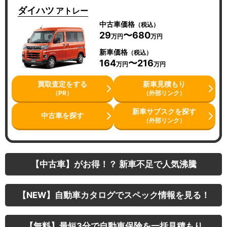
ダイハツ
アトレー
中古車価格
（税込）
29
〜680
万円
万円
新車価格
（税込）
164
〜216
万円
万円
買取査定をする
新車見積もり
（PR）
（外部リンク）
新車サブスクを探す
中古車を探す
（外部リンク）
【中古車】がお得！？ 新車不足で人気沸騰
【NEW】自動車カタログでスペック情報を見る！
【無料】最短3分で自動車保険を一括見積もり