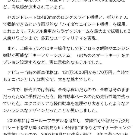
ど、高級感が演出されています。
セカンドシートは480mmのロングスライド機構と、折りたたん
で収納できるという画期的な「ハイダウェイシート機構」を採用。
これにより、7人フル乗車からラゲッジルームを最大まで拡張した2
人乗りワゴンまで、多彩なユーティリティを実現。
また、上級モデルではキー操作なしでドアロック解除やエンジン
始動が可能な「キーフリーシステム」（のちのスマートキー）をオ
プション設定するなど、実に意欲的なモデルでした。
デビュー当時の新車価格は、131万5000円から170万円。当時で
もミニバンとしては割安で、大きな魅力でした。
一方で、販売面では苦戦。全長は稼いだものの、全幅はそのまま
だったために手狭だった点、軽自動車ベースのため走行性能で劣っ
ていた点、エクステリアも軽自動車を無理やり大きくしたようなア
ンバランスなデザインだったことが災いしました。
2002年にはロールーフモデルを追加し、乗降性が不評だった2列
目シートを乗り降りの容易な6：4分割にするなどマイナーチェンジ
を実施したものの、2003年8月には生産が終了。3年に満たない短