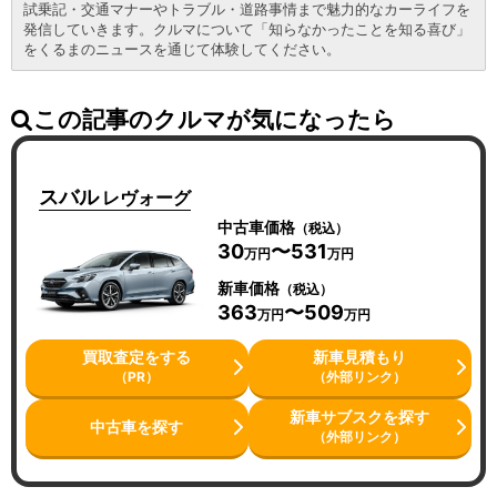
試乗記・交通マナーやトラブル・道路事情まで魅力的なカーライフを
発信していきます。クルマについて「知らなかったことを知る喜び」
をくるまのニュースを通じて体験してください。
この記事のクルマが気になったら
スバル
レヴォーグ
中古車価格
（税込）
30
〜531
万円
万円
新車価格
（税込）
363
〜509
万円
万円
買取査定をする
新車見積もり
（PR）
（外部リンク）
新車サブスクを探す
中古車を探す
（外部リンク）