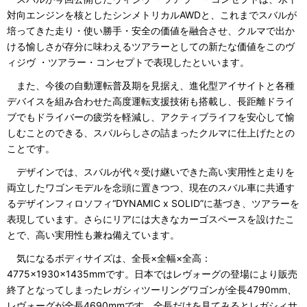
対向エンジンを核としたシンメトリカルAWDと、これまでスバルが
培ってきた走り・使い勝手・安全の価値を融合させ、クルマで出か
ける愉しさが存分に味わえるツアラーとしての新たな価値をこのヴ
ィジヴ ・ツアラー・コンセプトで表現したといいます。
また、今後の自動運転普及期を見据え、進化型アイサイトと各種
デバイスを組み合わせた高度運転支援技術も搭載し、長距離ドライ
ブでもドライバーの疲労を軽減し、アクティブライフを安心して愉
しむことのできる、スバルらしさの詰まったクルマに仕上げたとの
ことです。
デザインでは、スバルが代々受け継いできた高い実用性と走りを
両立したワゴンモデルを念頭に置きつつ、現在のスバル車に共通す
るデザインフィロソフィ“DYNAMIC x SOLID”に基づき、ツアラーを
表現しています。さらにリアには大きなカーゴスペースを設けたこ
とで、高い実用性も兼ね備えています。
気になるボディサイズは、全長×全幅×全高：
4775×1930×1435mmです。日本ではレヴォーグの登場により販売
終了となってしまったレガシィツーリングワゴンが全長4790mm、
レヴォーグが全長4690mmです。全長だけを見てみるとレガシィサ