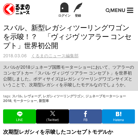
MENU
ログイン
登録
スバル、新型レガシィツーリングワゴン
を示唆！？ 「ヴィジヴ ツアラー コンセ
プト」世界初公開
2018.03.06
くるまのニュース編集部
スバルが2018ジュネーブ国際モーターショーにおいて、ツアラーの
コンセプトカー「スバル ヴィジヴ ツアラー コンセプト」を世界初
公開しました。ボディサイズはレガシィツーリングワゴンサイズと
いうことで、次期型レガシィを示唆したモデルなのでしょうか。
tags:
スバル
,
レヴォーグ
,
レガシィツーリングワゴン
,
ジュネーブモーターショー
2018
,
モーターショー
,
新型車
LINE
(Twitter)
FB
Hatena
次期型レガシィを示唆したコンセプトモデルか