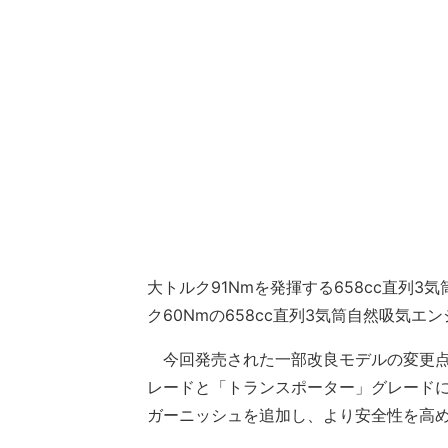
大トルク91Nmを発揮する658cc直列
ク60Nmの658cc直列3気筒自然吸気エ
今回発売された一部改良モデルの変更点
レードと「トランスポーター」グレード
ガーニッシュを追加し、より安全性を高