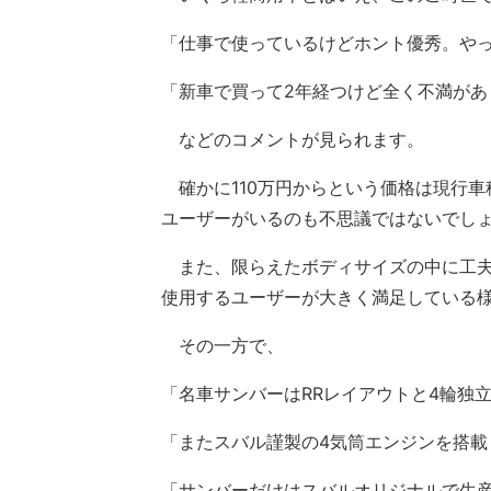
「仕事で使っているけどホント優秀。や
「新車で買って2年経つけど全く不満があ
などのコメントが見られます。
確かに110万円からという価格は現行車
ユーザーがいるのも不思議ではないでし
また、限らえたボディサイズの中に工夫
使用するユーザーが大きく満足している
その一方で、
「名車サンバーはRRレイアウトと4輪独
「またスバル謹製の4気筒エンジンを搭載
「サンバーだけはスバルオリジナルで生