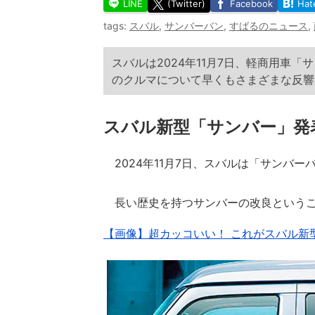
LINE
(Twitter)
Facebook
Hat
tags:
スバル
,
サンバーバン
,
すばるのニュース
,
スバルは2024年11月7日、軽商用車
のクルマについて早くもさまざまな反響
スバル新型「サンバー」発
2024年11月7日、スバルは「サンバ
長い歴史を持つサンバーの改良というこ
【画像】超カッコいい！ これがスバル新