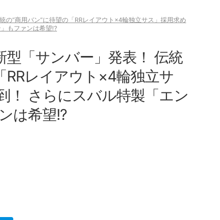
伝統の“商用バン”に待望の「RRレイアウト×4輪独立サス」採用求め
」もファンは希望!?
ル新型「サンバー」発表！ 伝統
「RRレイアウト×4輪独立サ
到！ さらにスバル特製「エン
は希望!?