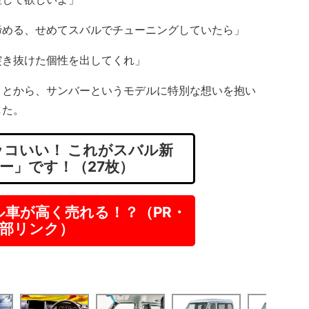
諦める、せめてスバルでチューニングしていたら」
突き抜けた個性を出してくれ」
とから、サンバーというモデルに特別な想いを抱い
した。
コいい！ これがスバル新
ー」です！（27枚）
ル車が高く売れる！？（PR・
部リンク）