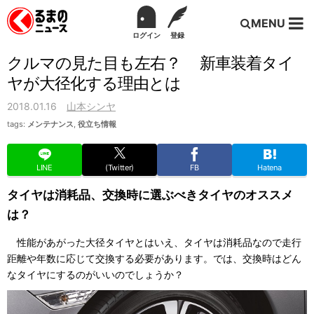
MENU
ログイン
登録
クルマの見た目も左右？ 新車装着タイ
ヤが大径化する理由とは
2018.01.16
山本シンヤ
tags:
メンテナンス
,
役立ち情報
LINE
(Twitter)
FB
Hatena
タイヤは消耗品、交換時に選ぶべきタイヤのオススメ
は？
性能があがった大径タイヤとはいえ、タイヤは消耗品なので走行
距離や年数に応じて交換する必要があります。では、交換時はどん
なタイヤにするのがいいのでしょうか？