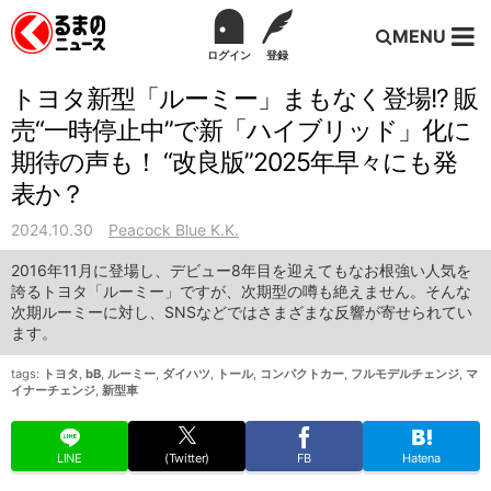
MENU
ログイン
登録
トヨタ新型「ルーミー」まもなく登場!? 販
売“一時停止中”で新「ハイブリッド」化に
期待の声も！ “改良版”2025年早々にも発
表か？
2024.10.30
Peacock Blue K.K.
2016年11月に登場し、デビュー8年目を迎えてもなお根強い人気を
誇るトヨタ「ルーミー」ですが、次期型の噂も絶えません。そんな
次期ルーミーに対し、SNSなどではさまざまな反響が寄せられてい
ます。
tags:
トヨタ
,
bB
,
ルーミー
,
ダイハツ
,
トール
,
コンパクトカー
,
フルモデルチェンジ
,
マ
イナーチェンジ
,
新型車
LINE
(Twitter)
FB
Hatena