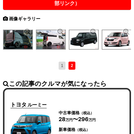
部リンク）
画像ギャラリー
1
2
この記事のクルマが気になったら
トヨタ
ルーミー
中古車価格
（税込）
28
〜296
万円
万円
新車価格
（税込）