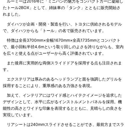
ルーミーは2016年に「ミニバンの魅力をコンパクトカーに凝縮し
たトール2BOX」として、姉妹車の「タンク」とともに販売開始さ
れました。
ダイハツが企画・開発・製造を行い、トヨタに供給されるモデル
で、ダイハツからも「トール」の名で販売されています。
特徴は全長3700mm×全幅1670mm×全高1735mmとコンパクト
で、最小回転半径4.6mという取り回しのよさを誇りながらも、室内
を広々と使える点がユーザーから高く評価されています。
また後席に実用的な両側スライドドアを採用する点も注目されま
す。
エクステリアは厚みのあるヘッドランプと面を強調したグリルを
採用することにより、重厚感のある力強さを表現。
加えて、インテリアにはワイド感とハイテクイメージを追求した
デザインとして、水平に広がるインストルメントパネルを採用。機
能性の高さとワイドな印象を表現するとともに、見晴らしの良さを
実現しています。
リアシートは240mmスライドさせることができ、最前方までスラ