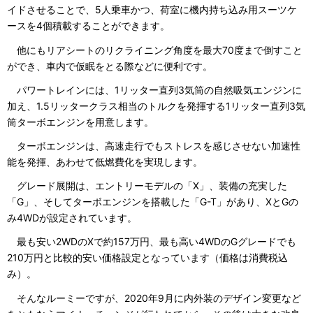
イドさせることで、5人乗車かつ、荷室に機内持ち込み用スーツケ
ースを4個積載することができます。
他にもリアシートのリクライニング角度を最大70度まで倒すこと
ができ、車内で仮眠をとる際などに便利です。
パワートレインには、1リッター直列3気筒の自然吸気エンジンに
加え、1.5リッタークラス相当のトルクを発揮する1リッター直列3気
筒ターボエンジンを用意します。
ターボエンジンは、高速走行でもストレスを感じさせない加速性
能を発揮、あわせて低燃費化を実現します。
グレード展開は、エントリーモデルの「X」、装備の充実した
「G」、そしてターボエンジンを搭載した「G-T」があり、XとGの
み4WDが設定されています。
最も安い2WDのXで約157万円、最も高い4WDのGグレードでも
210万円と比較的安い価格設定となっています（価格は消費税込
み）。
そんなルーミーですが、2020年9月に内外装のデザイン変更など