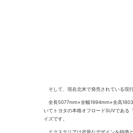
そして、現在北米で発売されている現行
全長5077mm×全幅1994mm×全高1
いてトヨタの本格オフロードSUVである
イズです。
エクステリアは武骨なデザインを特徴と