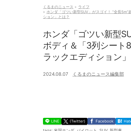
くるまのニュース
ライフ
ホンダ「ゴツい新型SUV」がスゴイ！ “全長5m
ション」とは？
ホンダ「ゴツい新型SU
ボディ＆「3列シート
ラックエディション」
2024.08.07
くるまのニュース編集部
LINE
(Twitter)
Facebook
Hat
tags:
米国ホンダ
,
パイロット
,
SUV
,
新型車