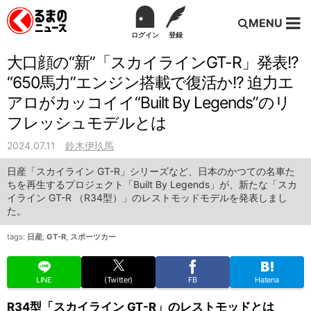
MENU
ログイン
登録
大口顔の“新”「スカイラインGT-R」発表!?
“650馬力”エンジン搭載で復活か!? 迫力エ
アロがカッコイイ“Built By Legends”のリ
フレッシュモデルとは
2024.07.11
鈴木伊玖馬
日産「スカイライン GT-R」シリーズなど、日本のかつての名車た
ちを再生するプロジェクト「Built By Legends」が、新たな「スカ
イライン GT-R （R34型）」のレストモッドモデルを発表しまし
た。
tags:
日産
,
GT-R
,
スポーツカー
LINE
(Twitter)
FB
Hatena
R34型「スカイライン GT-R」のレストモッドとは