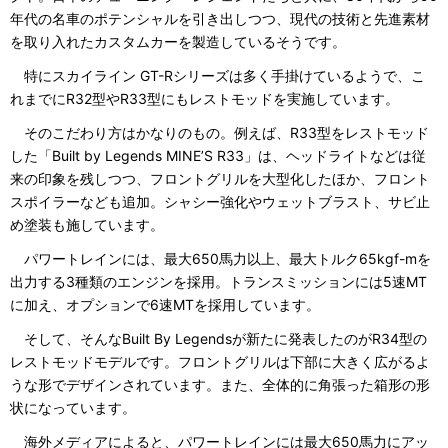
年代の名車のポテンシャルを引き出しつつ、現代の技術と先進素材
を取り入れたカスタムカーを製造しているそうです。
特にスカイライン GT-Rシリーズは多く手掛けているようで、こ
れまでにR32型やR33型にもレストモッドを実施しています。
そのこだわり方はかなりのもの。例えば、R33型をレストモッド
した「Built by Legends MINE’S R33」は、ヘッドライトなどは従
来の印象を残しつつ、フロントグリルを大型化したほか、フロント
スポイラーなども追加。シャシー強化やウェットブラスト、サビ止
め塗装も施しています。
パワートレインには、最大650馬力以上、最大トルク65kgf-mを
出力する3種類のエンジンを採用。トランスミッションには5速MT
に加え、オプションで6速MTを採用しています。
そして、そんなBuilt By Legendsが新たに発表したのがR34型の
レストモッドモデルです。フロントグリルは下部に大きく広がるよ
うな形でデザインされています。また、全体的に角張った箱形の形
状になっています。
海外メディアによると、パワートレインには最大650馬力にアッ