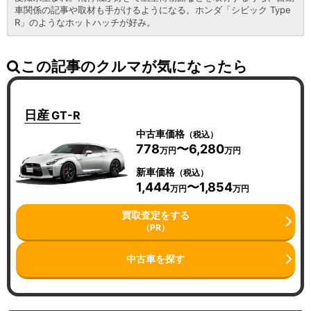
車関係の記事や取材も手がけるようになる。ホンダ「シビック Type
R」のようなホットハッチが好み。
この記事のクルマが気になったら
日産
GT-R
中古車価格
（税込）
778
〜6,280
万円
万円
新車価格
（税込）
1,444
〜1,854
万円
万円
買取査定をする
（PR）
中古車を探す