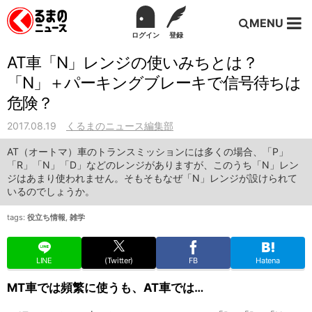
MENU
ログイン
登録
AT車「N」レンジの使いみちとは？
「N」＋パーキングブレーキで信号待ちは
危険？
2017.08.19
くるまのニュース編集部
AT（オートマ）車のトランスミッションには多くの場合、「P」
「R」「N」「D」などのレンジがありますが、このうち「N」レン
ジはあまり使われません。そもそもなぜ「N」レンジが設けられて
いるのでしょうか。
tags:
役立ち情報
,
雑学
LINE
(Twitter)
FB
Hatena
MT車では頻繁に使うも、AT車では…