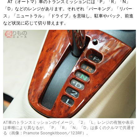
AT（オートマ）車のトランスミッションには「P」「R」「N」
「D」などのレンジがあります。それぞれ「パーキング」「リバー
ス」「ニュートラル」「ドライブ」を意味し、駐車やバック、前進
など状況に応じて切り替えます。
AT車のトランスミッションのイメージ。「2」「L」レンジの有無や表示
は車種により異なるが、「P」「R」「N」「D」は多くのクルマで共通す
る（画像：Pramote Soongkitboon／123RF）。