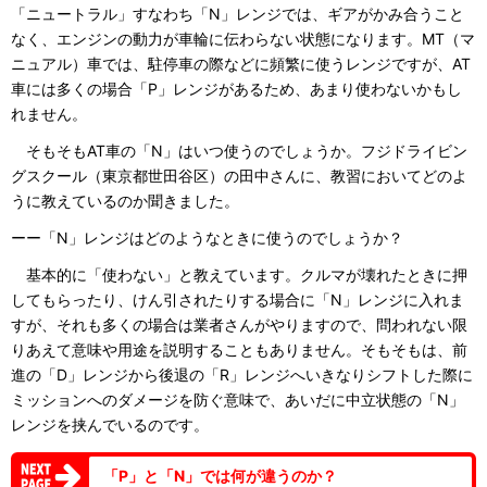
「ニュートラル」すなわち「N」レンジでは、ギアがかみ合うこと
なく、エンジンの動力が車輪に伝わらない状態になります。MT（マ
ニュアル）車では、駐停車の際などに頻繁に使うレンジですが、AT
車には多くの場合「P」レンジがあるため、あまり使わないかもし
れません。
そもそもAT車の「N」はいつ使うのでしょうか。フジドライビン
グスクール（東京都世田谷区）の田中さんに、教習においてどのよ
うに教えているのか聞きました。
ーー「N」レンジはどのようなときに使うのでしょうか？
基本的に「使わない」と教えています。クルマが壊れたときに押
してもらったり、けん引されたりする場合に「N」レンジに入れま
すが、それも多くの場合は業者さんがやりますので、問われない限
りあえて意味や用途を説明することもありません。そもそもは、前
進の「D」レンジから後退の「R」レンジへいきなりシフトした際に
ミッションへのダメージを防ぐ意味で、あいだに中立状態の「N」
レンジを挟んでいるのです。
「P」と「N」では何が違うのか？