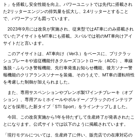
ト」を搭載し安全性能を向上。パワーユニットでは先代に搭載され
た2リッターエンジンの排気量を拡大し、2.4リッターとすること
で、パワーアップも図っています。
2023年9月には改良が実施され、従来型ではAT車にのみ搭載され
ていたアイサイトをMT車にも搭載。スバルでは初のMT車向けアイ
サイトだと言います。
このアイサイトは、AT車向け（Ver3.）をベースに、プリクラッ
シュブレーキや追従機能付きクルーズコントロール（ACC）、車線
逸脱・ふらつき警報機能、先行車発進お知らせ機能、後方ソナー警
報機能のクリアランスソナーを装備。そのうえで、MT車の運転特性
を考慮した制御が加えられました。
また、専用サスペンションやブレンボ製17インチブレーキ（オプ
ション）、専用アルミホイールやボルドー／ブラックのインテリア
などを採用した新タイプ「STI Sport」をラインナップしました。
今回、この改良実施から1年を待たずして生産終了が発表されたこ
とになります。公式サイトでは以下のように掲載されています。
「現行モデルについては、生産終了に伴い、販売店での在庫対応の