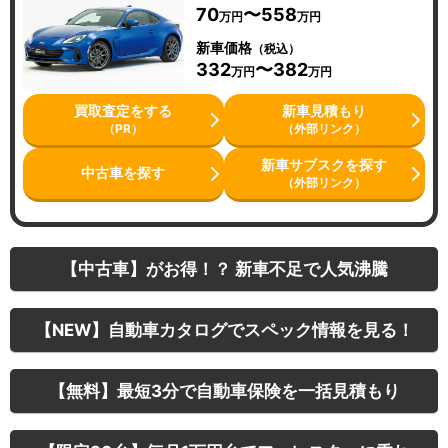
70
〜558
万円
万円
新車価格
（税込）
332
〜382
万円
万円
買取査定をする
新車見積もり
（PR）
（外部リンク）
新車サブスクを探す
中古車を探す
（外部リンク）
【中古車】がお得！？ 新車不足で人気沸騰
【NEW】自動車カタログでスペック情報を見る！
【無料】最短3分で自動車保険を一括見積もり