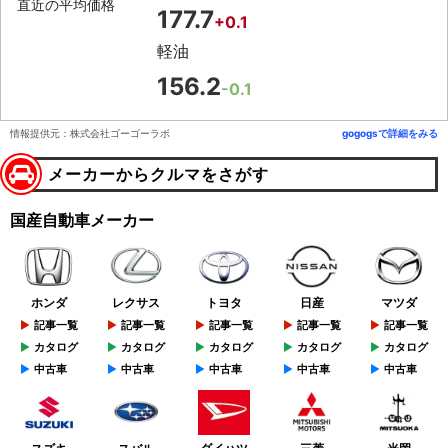
直近の平均価格
177.7
+0.1
軽油
156.2
-0.1
情報提供元：株式会社ゴーゴーラボ
gogogsで詳細をみる
メーカーからクルマをさがす
国産自動車メーカー
ホンダ
レクサス
トヨタ
日産
マツダ
記事一覧
記事一覧
記事一覧
記事一覧
記事一覧
カタログ
カタログ
カタログ
カタログ
カタログ
中古車
中古車
中古車
中古車
中古車