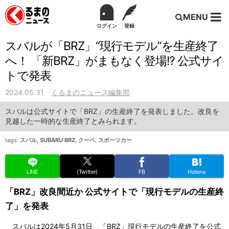
MENU
ログイン
登録
スバルが「BRZ」“現行モデル”を生産終了
へ！ 「新BRZ」がまもなく登場!? 公式サイ
トで発表
2024.05.31
くるまのニュース編集部
スバルは公式サイトで「BRZ」の生産終了を発表しました。改良を
見越した一時的な生産終了とみられます。
tags:
スバル
,
SUBARU BRZ
,
クーペ
,
スポーツカー
LINE
(Twitter)
FB
Hatena
「BRZ」改良間近か 公式サイトで「現行モデルの生産終
了」を発表
スバルは2024年5月31日、「BRZ」現行モデルの生産終了を公式