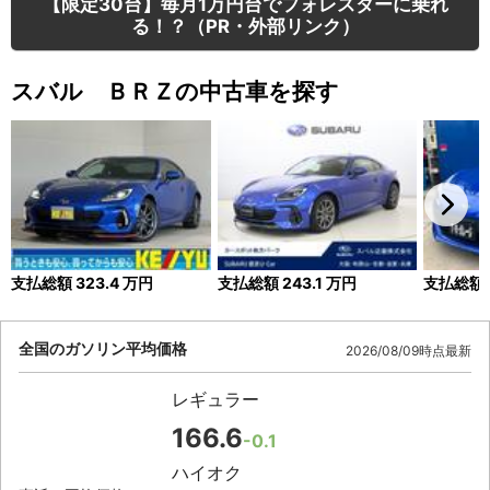
【限定30台】毎月1万円台でフォレスターに乗れ
る！？（PR・外部リンク）
スバル ＢＲＺの中古車を探す
支払総額
323.4
万円
支払総額
243.1
万円
支払総額
全国のガソリン平均価格
2026/08/09時点最新
レギュラー
166.6
-0.1
ハイオク