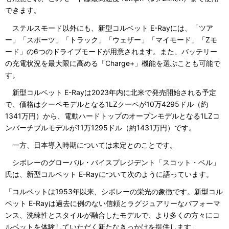
できます。
ステルスモード以外にも、新型コルベット E-Rayには、「ツア
ー」「スポーツ」「トラック」「ウェザー」「マイモード」「Zモ
ード」の6つのドライブモードが用意されます。また、バッテリー
の充電状況を最大限に高める「Charge+」機能を選ぶことも可能で
す。
新型コルベット E-Rayは2023年内に北米で発売開始される予定
で、価格はクーペモデルとなる1LZクーペが10万4295ドル（約
1341万円）から、電動ハードトップのオープンモデルとなる1LZコ
ンバーチブルモデルが11万1295ドル（約1431万円）です。
一方、日本導入時期については未定とのことです。
シボレーのグローバル・バイスプレジデント「スコット・ベル」
氏は、新型コルベット E-Rayについて次のように語っています。
「コルベットは1953年以来、シボレーの栄光の象徴です。新型コル
ベット E-Rayは過去に例のない信頼とラグジュアリーなパフォーマ
ンス、洗練性とスタイルが融合したモデルで、より多くの方々にコ
ルベットを体験していただく新たなきっかけを提供します」