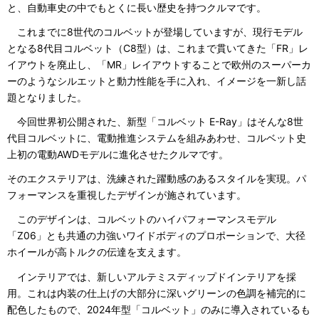
と、自動車史の中でもとくに長い歴史を持つクルマです。
これまでに8世代のコルベットが登場していますが、現行モデル
となる8代目コルベット（C8型）は、これまで貫いてきた「FR」レ
イアウトを廃止し、「MR」レイアウトすることで欧州のスーパーカ
ーのようなシルエットと動力性能を手に入れ、イメージを一新し話
題となりました。
今回世界初公開された、新型「コルベット E-Ray」はそんな8世
代目コルベットに、電動推進システムを組みあわせ、コルベット史
上初の電動AWDモデルに進化させたクルマです。
そのエクステリアは、洗練された躍動感のあるスタイルを実現。パ
フォーマンスを重視したデザインが施されています。
このデザインは、コルベットのハイパフォーマンスモデル
「Z06」とも共通の力強いワイドボディのプロポーションで、大径
ホイールが高トルクの伝達を支えます。
インテリアでは、新しいアルテミスディップドインテリアを採
用。これは内装の仕上げの大部分に深いグリーンの色調を補完的に
配色したもので、2024年型「コルベット」のみに導入されているも