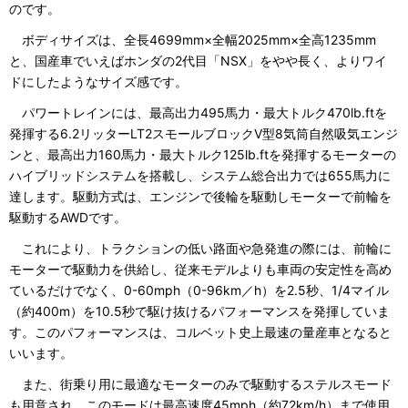
のです。
ボディサイズは、全長4699mm×全幅2025mm×全高1235mm
と、国産車でいえばホンダの2代目「NSX」をやや長く、よりワイ
ドにしたようなサイズ感です。
パワートレインには、最高出力495馬力・最大トルク470lb.ftを
発揮する6.2リッターLT2スモールブロックV型8気筒自然吸気エンジ
ンと、最高出力160馬力・最大トルク125lb.ftを発揮するモーターの
ハイブリッドシステムを搭載し、システム総合出力では655馬力に
達します。駆動方式は、エンジンで後輪を駆動しモーターで前輪を
駆動するAWDです。
これにより、トラクションの低い路面や急発進の際には、前輪に
モーターで駆動力を供給し、従来モデルよりも車両の安定性を高め
ているだけでなく、0-60mph（0-96km／h）を2.5秒、1/4マイル
（約400m）を10.5秒で駆け抜けるパフォーマンスを発揮していま
す。このパフォーマンスは、コルベット史上最速の量産車となると
いいます。
また、街乗り用に最適なモーターのみで駆動するステルスモード
も用意され、このモードは最高速度45mph（約72km/h）まで使用