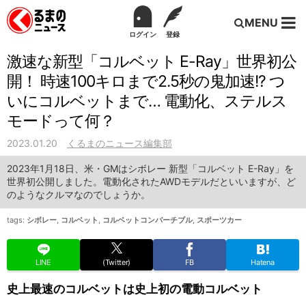
MENU
ログイン
登録
激速な新型「コルベット E-Ray」世界初公
開！ 時速100キロまで2.5秒の鬼加速!? つ
いにコルベットまで… 電動化、ステルス
モードって何？
2023.01.20
くるまのニュース編集部
2023年1月18日、米・GMはシボレー 新型「コルベット E-Ray」を
世界初公開しました。電動化されたAWDモデルだといいますが、ど
のようなクルマなのでしょうか。
tags:
シボレー
,
コルベット
,
コルベットコンバーチブル
,
スポーツカー
LINE
(Twitter)
FB
Hatena
史上最速のコルベットは史上初の電動コルベット