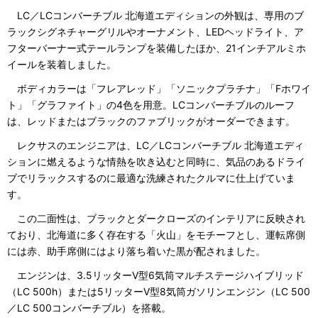
LC／LCコンバーチブル 北海道エディションの外観は、専用のブ
ラックシグネチャーグリルやオーナメント、LEDヘッドライト、ア
フターバーナー式テールランプを装備したほか、21インチアルミホ
イールを装着しました。
ボディカラーは「フレアレッド」「ソニックプラチナ」「Fホワイ
ト」「グラファイト」の4色を用意。LCコンバーチブルのルーフ
は、レッドまたはブラックのファブリックがオーダーできます。
レクサスのエンジニアは、LC／LCコンバーチブル 北海道エディ
ションに燃えるような情熱を吹き込むと同時に、気品のあるドライ
ブでリラックスするのに最適な洗練されたクルマに仕上げていま
す。
この二面性は、ブラックとダークローズのインテリアに反映され
ており、北海道に多く存在する「火山」をモチーフとし、運転席側
には赤、助手席側にはより落ち着いた黒が配されました。
エンジンは、3.5リッターV型6気筒マルチステージハイブリッド
（LC 500h）または5リッターV型8気筒ガソリンエンジン（LC 500
／LC 500コンバーチブル）を搭載。