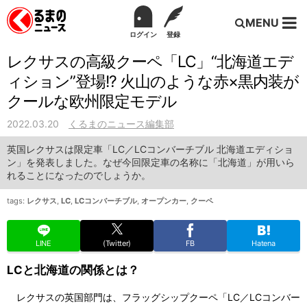
MENU
ログイン
登録
レクサスの高級クーペ「LC」“北海道エデ
ィション”登場!? 火山のような赤×黒内装が
クールな欧州限定モデル
2022.03.20
くるまのニュース編集部
英国レクサスは限定車「LC／LCコンバーチブル 北海道エディショ
ン」を発表しました。なぜ今回限定車の名称に「北海道」が用いら
れることになったのでしょうか。
tags:
レクサス
,
LC
,
LCコンバーチブル
,
オープンカー
,
クーペ
LINE
(Twitter)
FB
Hatena
LCと北海道の関係とは？
レクサスの英国部門は、フラッグシップクーペ「LC／LCコンバー