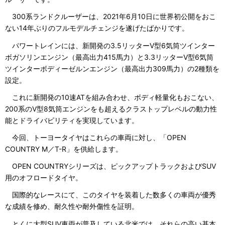
300系ランドクルーザーは、2021年6月10日に世界初公開をおこ
ない14年ぶりのフルモデルチェンジを遂げたばかりです。
パワートレインには、新開発の3.5リッターV型6気筒ツインター
ボガソリンエンジン（最高出力415馬力）と3.3リッターV型6気筒
ツインターボディーゼルンエンジン（最高出力309馬力）の2種類を
設定。
これに新開発の10速ATを組み合わせ、ボディ軽量化もおこない、
200系のV型8気筒エンジンをも超えるクラストップレベルの動力性
能とドライバビリティを実現しています。
今回、トーヨータイヤはこれらの車両に対し、「OPEN
COUNTRY M／T-R」を供給します。
OPEN COUNTRYシリーズは、ピックアップトラックおよびSUV
用のオフロードタイヤ。
国際的なレースにて、このタイヤを装着した数多くの車両が優秀
な成績を修め、耐久性や耐外傷性を証明。
とくに大型SUV車両が普及している北米では、それらの高い基本