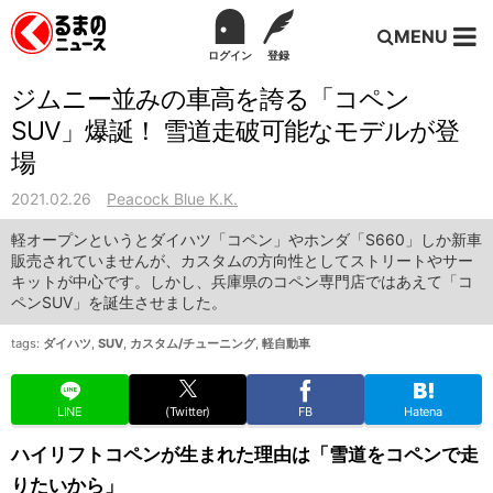
MENU
ログイン
登録
ジムニー並みの車高を誇る「コペン
SUV」爆誕！ 雪道走破可能なモデルが登
場
2021.02.26
Peacock Blue K.K.
軽オープンというとダイハツ「コペン」やホンダ「S660」しか新車
販売されていませんが、カスタムの方向性としてストリートやサー
キットが中心です。しかし、兵庫県のコペン専門店ではあえて「コ
ペンSUV」を誕生させました。
tags:
ダイハツ
,
SUV
,
カスタム/チューニング
,
軽自動車
LINE
(Twitter)
FB
Hatena
ハイリフトコペンが生まれた理由は「雪道をコペンで走
りたいから」