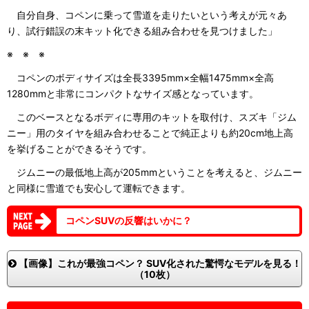
自分自身、コペンに乗って雪道を走りたいという考えが元々あ
り、試行錯誤の末キット化できる組み合わせを見つけました」
※ ※ ※
コペンのボディサイズは全長3395mm×全幅1475mm×全高
1280mmと非常にコンパクトなサイズ感となっています。
このベースとなるボディに専用のキットを取付け、スズキ「ジム
ニー」用のタイヤを組み合わせることで純正よりも約20cm地上高
を挙げることができるそうです。
ジムニーの最低地上高が205mmということを考えると、ジムニー
と同様に雪道でも安心して運転できます。
コペンSUVの反響はいかに？
【画像】これが最強コペン？ SUV化された驚愕なモデルを見る！
（10枚）