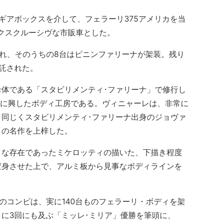
速ギアボックスを介して、フェラーリ375アメリカを当
クスクルーシヴな市販車とした。
われ、そのうちの8台はピニンファリーナが架装。残り
託された。
体である「スタビリメンティ･ファリーナ」で修行し
8年に興したボディ工房である。ヴィニャーレは、非常に
同じくスタビリメンティ･ファリーナ出身のジョヴァ
くの名作を上梓した。
な存在であったミケロッティの描いた、下描き程度
変身させた上で、アルミ板から見事なボディラインを
コンビは、実に140台ものフェラーリ・ボディを架
に3回にも及ぶ「ミッレ･ミリア」優勝を筆頭に、