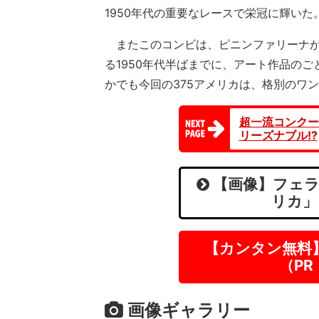
1950年代の重要なレースで栄冠に輝いた
またこのコンビは、ピニンファリーナが
る1950年代半ばまでに、アート作品の
かでも今回の375アメリカは、格別のワ
超一流コンクー
リーズナブル!?
【画像】フェラ
リカ」
【カンタン無料
（P
画像ギャラリー