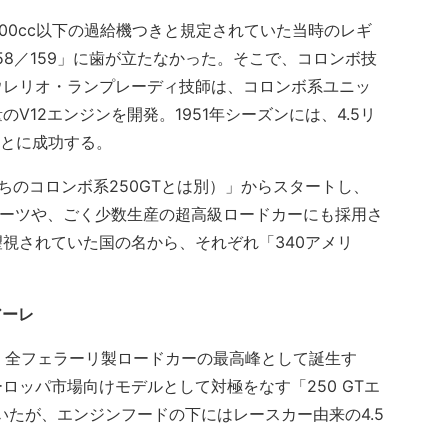
500cc以下の過給機つきと規定されていた当時のレギ
58／159」に歯が立たなかった。そこで、コロンボ技
ウレリオ・ランプレーディ技師は、コロンボ系ユニッ
V12エンジンを開発。1951年シーズンには、4.5リ
ことに成功する。
ちのコロンボ系250GTとは別）」からスタートし、
スポーツや、ごく少数生産の超高級ロードカーにも採用さ
視されていた国の名から、それぞれ「340アメリ
。
アーレ
が、全フェラーリ製ロードカーの最高峰として誕生す
ロッパ市場向けモデルとして対極をなす「250 GTエ
ていたが、エンジンフードの下にはレースカー由来の4.5