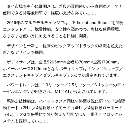
タイ市場を中心に展開され、普段の乗用使いから商用車としても
使用できる貨客兼用車で、幅広い支持を得ています。
2019年のフルモデルチェンジでは、‘Efficient and Robust’を開発
コンセプトとし、燃費性能、安全性を高めつつ、多様な使用環境、
さまざまな使い方に耐えうることを目標に開発。
デザインも一新し、従来のピックアップトラックの常識を超えた
新たなデザインを採用。
ボディサイズは、全長5265mm×全幅1870mm×全高1790mm、
ホイールベース3125mmとなりボディタイプは「シングルキャブ／
エクステンドキャブ／ダブルキャブ」の3つが設定されています。
パワートレインは、1.9リッター／2.5リッター／3リッターのディ
ーゼルエンジンが用意され、MT／ATが設定されています。
悪路走破性能は、ハイラックスと同様で路面状況に応じて「2輪駆
動モード（2H）／4輪駆動ハイモード（4H）／4輪駆動ローモード
（4L）」の3つを手動で切り替えが可能なほか、電子デフロックシ
ステムも採用しています。