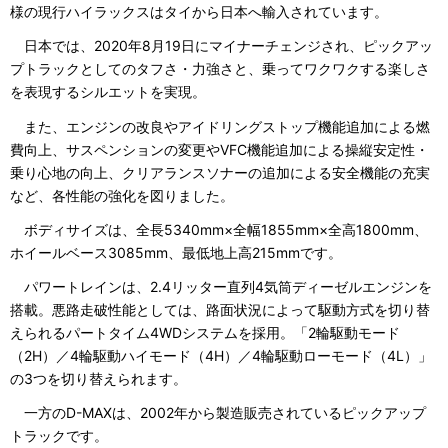
様の現行ハイラックスはタイから日本へ輸入されています。
日本では、2020年8月19日にマイナーチェンジされ、ピックアッ
プトラックとしてのタフさ・力強さと、乗ってワクワクする楽しさ
を表現するシルエットを実現。
また、エンジンの改良やアイドリングストップ機能追加による燃
費向上、サスペンションの変更やVFC機能追加による操縦安定性・
乗り心地の向上、クリアランスソナーの追加による安全機能の充実
など、各性能の強化を図りました。
ボディサイズは、全長5340mm×全幅1855mm×全高1800mm、
ホイールベース3085mm、最低地上高215mmです。
パワートレインは、2.4リッター直列4気筒ディーゼルエンジンを
搭載。悪路走破性能としては、路面状況によって駆動方式を切り替
えられるパートタイム4WDシステムを採用。「2輪駆動モード
（2H）／4輪駆動ハイモード（4H）／4輪駆動ローモード（4L）」
の3つを切り替えられます。
一方のD-MAXは、2002年から製造販売されているピックアップ
トラックです。