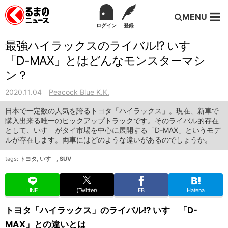
MENU
ログイン
登録
最強ハイラックスのライバル!? いすゞ
「D-MAX」とはどんなモンスターマシ
ン？
2020.11.04
Peacock Blue K.K.
日本で一定数の人気を誇るトヨタ「ハイラックス」。現在、新車で
購入出来る唯一のピックアップトラックです。そのライバル的存在
として、いすゞがタイ市場を中心に展開する「D-MAX」というモデ
ルが存在します。両車にはどのような違いがあるのでしょうか。
tags:
トヨタ
,
いすゞ
,
SUV
LINE
(Twitter)
FB
Hatena
トヨタ「ハイラックス」のライバル!? いすゞ「D-
MAX」との違いとは