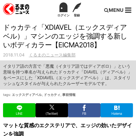
MENU
ログイン
登録
ドゥカティ「XDIAVEL（エックスディア
ベル）」マシンのエッジを強調する新し
いボディカラー【EICMA2018】
2018.11.04
くるまのニュース編集部
イタリア語の方言で「悪魔（イタリア語ではディアボロ）」という
意味を持つ車名が与えられたドゥカティ「DIAVEL（ディアベル）」
をベースにした「XDIAVEL（エックスディアベル）」は、スタイリ
ッシュなスタイルが与えられたクルーザーモデルです。
tags:
エックスディアベル
,
ドゥカティ
,
事前情報
LINE
(Twitter)
FB
Hatena
マットな質感のエクステリアで、エッジの効いたデザイ
ンを強調