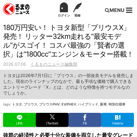
MENU
ログイン
登録
180万円安い！ トヨタ新型「プリウスX」
発売！ リッター32km走れる“最安モデ
ル”がスゴイ！ コスパ最強の「賢者の選
択」は“1800cc”エンジン＆モーター搭載！
2026.07.06
くるまのニュース編集部
トヨタは2026年7月1日に「プリウス」の一部改良モデルを発売しま
した。現在のラインナップのなかで、最も手頃な価格で購入できる
エントリーグレード「X」とは、どのような特徴を持つモデルなの
でしょうか。
tags:
トヨタ
,
プリウス
,
プリウスPHV
,
EV/PHEV
,
ハイブリッド
,
新車
,
特別仕様車
LINE
(Twitter)
FB
Hatena
抜群の経済性と必要十分な装備を両立した最安グレード