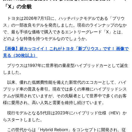
「X」の全貌
トヨタは2026年7月1日に、ハッチバックモデルである「プリウ
ス」の一部改良モデルを発売しました。現在のラインナップのなか
で、最も手頃な価格で購入できるエントリーグレード「X」とは、
どのような特徴を持つモデルなのでしょうか。
【画像】超カッコイイ！ これがトヨタ「新プリウス」です！ 画像で
見る（30枚以上）
プリウスは1997年に世界初の量産型ハイブリッドカーとして誕生
しました。
以来、優れた低燃費性能を備えた新世代のエコカーとして、ハイ
ブリッド車の普及を牽引。現在では多くの車種にハイブリッドシス
テムが採用されていますが、その先駆者として世界中で多くのお客
様に愛用され、高い人気と需要を維持し続けています。
現行モデルとなる5代目は2023年にハイブリッド仕様（HEV）か
らスタートしました。
この世代からは「Hybrid Reborn」をコンセプトに開発され、従