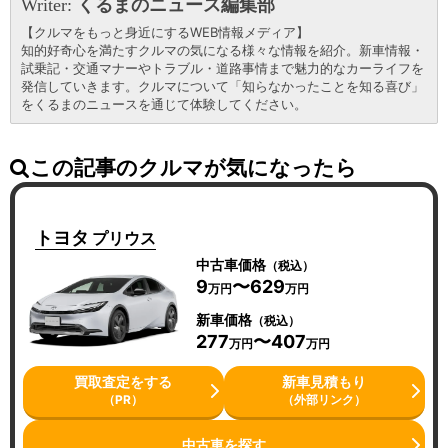
Writer:
くるまのニュース編集部
【クルマをもっと身近にするWEB情報メディア】
知的好奇心を満たすクルマの気になる様々な情報を紹介。新車情報・
試乗記・交通マナーやトラブル・道路事情まで魅力的なカーライフを
発信していきます。クルマについて「知らなかったことを知る喜び」
をくるまのニュースを通じて体験してください。
この記事のクルマが気になったら
トヨタ
プリウス
中古車価格
（税込）
9
〜629
万円
万円
新車価格
（税込）
277
〜407
万円
万円
買取査定をする
新車見積もり
（PR）
（外部リンク）
中古車を探す