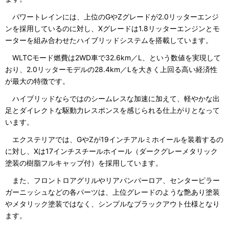
パワートレインには、上位のGやZグレードが2.0リッターエンジ
ンを採用しているのに対し、Xグレードは1.8リッターエンジンとモ
ーターを組み合わせたハイブリッドシステムを搭載しています。
WLTCモード燃費は2WD車で32.6km／L、という数値を実現して
おり、2.0リッターモデルの28.4km／Lを大きく上回る高い経済性
が最大の特徴です。
ハイブリッドならではのシームレスな加速に加えて、軽やかな出
足とダイレクトな駆動力レスポンスを感じられる仕上がりとなって
います。
エクステリアでは、GやZが19インチアルミホイールを装着するの
に対し、Xは17インチスチールホイール（ダークグレーメタリック
塗装の樹脂フルキャップ付）を採用しています。
また、フロントロアグリルやリアバンパーロア、センターピラー
ガーニッシュなどの各パーツは、上位グレードのような艶あり塗装
やメタリック塗装ではなく、シンプルなブラックアウト仕様となり
ます。