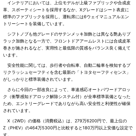
インテリアにおいては、上位モデルが上級ファブリックや合成皮
革、スポーティシートを採用するなか、Xグレードはシート表皮に
標準のファブリックを採用し、運転席には6ウェイマニュアルエン
トリーシートを装備しています。
シフトノブも他グレードのサテンメッキ加飾とは異なる艶ありブ
ラック加飾となる一方で、フロントドアアームレストには合成皮革
巻きが施されるなど、実用性と最低限の質感をバランス良く備えて
います。
安全性能に関しては、歩行者や自転車、自動二輪車を検知するプ
リクラッシュセーフティを含む最新の「トヨタセーフティセンス」
がしっかりと標準装備されています。
さらに今回の一部改良によって、車速感応オートパワードアロッ
ク（衝撃感知ドアロック解除システム付）が全車標準装備となった
ため、エントリーグレードでありながら高い安全性と利便性が確保
されています。
X（2WD）の価格（消費税込）は、279万6200円で、最上位の
Z（PHEV）の464万5300円と比較すると180万円以上安価な設定で
す。