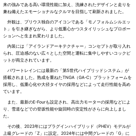
来の強みである高い環境性能に加え、洗練されたデザインと走りを
兼ね備えたエモーショナルなクルマを目指して刷新されました。
外観は、プリウス独自のアイコンである「モノフォルムシルエッ
ト」を引き継ぎながら、より低重心かつスタイリッシュなプロポー
ションへと生まれ変わりました。
内装には「アイランドアーキテクチャー」コンセプトが取り入れ
られ、圧迫感のない広々とした空間と運転に集中しやすいコックピ
ットが両立されています。
パワートレインには最新の「第5世代ハイブリッドシステム」が
搭載されました。熟成を重ねたTNGA（GA-C）プラットフォームを
採用し、低重心化や大径タイヤの採用などによって走行性能を高め
ています。
また、最新のE-Fourも設定され、高出力モーターの採用などによ
り、雪道などでの登坂性能や旋回時の安定性がさらに向上しまし
た。
その後、2023年にはプラグインハイブリッド（PHEV）モデルが
上級グレードの「Z」に設定。2024年には中間グレードの「G」に