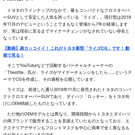
トヨタのラインナップのなかで、最もコンパクトなクロスオーバ
ーSUVとして安定した人気を誇っている「ライズ」。現行型は2019
年11月のデビューということでまもなく登場から7年が経過します
が、実は現在に至るまでマイナーチェンジがなされていない存在と
なっています。
【動画】超カッコイイ！ これがトヨタ新型「ライズCG」です！ 動
画で見る！
そこでYouTubeなどで活動するバーチャルチューナーの
「Theottle」氏が、ライズがマイナーチェンジをしたら……というテ
ーマでCGを作成し、その過程を公開しています。
ライズは、前述した通り2019年11月に発売されたトヨタのコンパ
クトクロスオーバーSUVであり、ダイハツ「ロッキー」をトヨタ向
けにOEM供給したものとなっています。
ただ他のOEMモデルとは異なり、開発段階からトヨタとダイハツ
の両ブランドで販売することを見据えていたものとなっており、エ
クステリアデザインもフロントマスクを中心に両車で全く異なるも
のが与えられているのです。