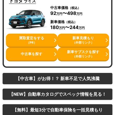
トヨタ
ライズ
中古車価格
（税込）
92
〜498
万円
万円
新車価格
（税込）
180
〜244
万円
万円
買取査定をする
新車見積もり
（PR）
（外部リンク）
新車サブスクを探す
中古車を探す
（外部リンク）
【中古車】がお得！？ 新車不足で人気沸騰
【NEW】自動車カタログでスペック情報を見る！
【無料】最短3分で自動車保険を一括見積もり