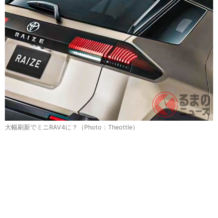
大幅刷新でミニRAV4に？（Photo：Theottle）