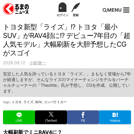
MENU
ログイン
登録
トヨタ新型「ライズ」!? トヨタ「最小
SUV」がRAV4顔に!? デビュー7年目の「超
人気モデル」大幅刷新を大胆予想したCG
がスゴイ
2026.06.12
小鮒康一
安定した人気を誇っているトヨタ「ライズ」。まもなく登場から7年
が経過しますが、そんなライズのマイナーチェンジモデルをバーチ
ャルチューナーの「Theottle」氏が予想し、CGを作成、公開してい
ます。
tags:
トヨタ
,
ライズ
,
SUV
,
コンパクトカー
LINE
(Twitter)
FB
Hatena
大幅刷新でミニRAV4に？