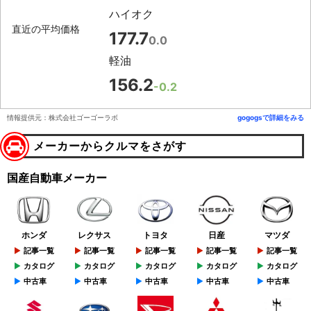
ハイオク
直近の平均価格
177.7
0.0
軽油
156.2
-0.2
情報提供元：株式会社ゴーゴーラボ
gogogsで詳細をみる
メーカーからクルマをさがす
国産自動車メーカー
ホンダ
レクサス
トヨタ
日産
マツダ
記事一覧
記事一覧
記事一覧
記事一覧
記事一覧
カタログ
カタログ
カタログ
カタログ
カタログ
中古車
中古車
中古車
中古車
中古車