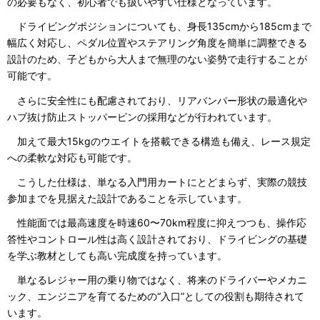
の必要もなく、初心者でも扱いやすい仕様となっています。
ドライビングポジションについても、身長135cmから185cmまで
幅広く対応し、ペダル位置やステアリング角度を簡単に調整できる
設計のため、子どもから大人まで無理のない姿勢で走行することが
可能です。
さらに安全性にも配慮されており、リアバンパー形状の最適化や
ハブ抜け防止ストッパーピンの採用などが行われています。
加えて最大15kgのウエイトを搭載できる構造も備え、レース規定
への柔軟な対応も可能です。
こうした仕様は、単なる入門用カートにとどまらず、実際の競技
参加までを見据えた設計であることを示しています。
性能面では最高速度を時速60〜70km程度に抑えつつも、操作応
答性やコントロール性は高く設計されており、ドライビングの基礎
を学ぶ教材としても高い完成度を持っています。
単なるレジャー用の乗り物ではなく、将来のドライバーやメカニ
ック、エンジニアを育てるための“入口”としての役割も期待されて
います。