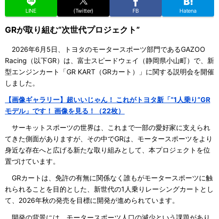
LINE
(Twitter)
FB
Hatena
GRが取り組む“次世代プロジェクト”
2026年6月5日、トヨタのモータースポーツ部門であるGAZOO
Racing（以下GR）は、富士スピードウェイ（静岡県小山町）で、新
型エンジンカート「GR KART（GRカート）」に関する説明会を開催
しました。
【画像ギャラリー】超いいじゃん！ これがトヨタ新「“1人乗り”GR
モデル」です！ 画像を見る！（22枚）
サーキットスポーツの世界は、これまで一部の愛好家に支えられ
てきた側面がありますが、その中でGRは、モータースポーツをより
身近な存在へと広げる新たな取り組みとして、本プロジェクトを位
置づけています。
GRカートは、免許の有無に関係なく誰もがモータースポーツに触
れられることを目的とした、新世代の1人乗りレーシングカートとし
て、2026年秋の発売を目標に開発が進められています。
開発の背景には、モータースポーツ人口の減少という課題があり