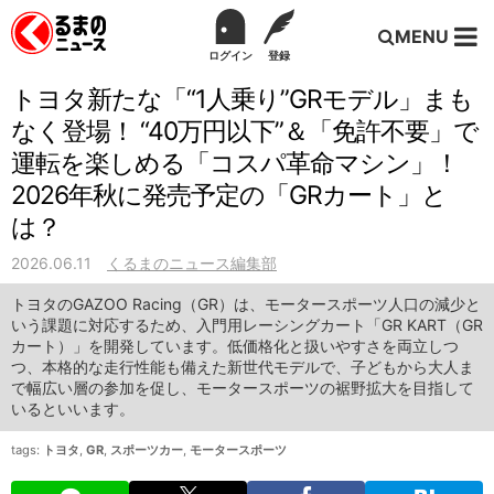
MENU
ログイン
登録
トヨタ新たな「“1人乗り”GRモデル」まも
なく登場！ “40万円以下”＆「免許不要」で
運転を楽しめる「コスパ革命マシン」！
2026年秋に発売予定の「GRカート」と
は？
2026.06.11
くるまのニュース編集部
トヨタのGAZOO Racing（GR）は、モータースポーツ人口の減少と
いう課題に対応するため、入門用レーシングカート「GR KART（GR
カート）」を開発しています。低価格化と扱いやすさを両立しつ
つ、本格的な走行性能も備えた新世代モデルで、子どもから大人ま
で幅広い層の参加を促し、モータースポーツの裾野拡大を目指して
いるといいます。
tags:
トヨタ
,
GR
,
スポーツカー
,
モータースポーツ