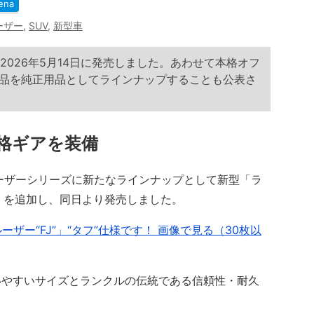
ena
ーザー
,
SUV
,
新型車
2026年5月14日に発売しました。あわせて本格オフ
製品を純正用品としてラインナップすることも公表さ
格ギアを装備
ルーザーシリーズに新たなラインナップとして新型「ラ
）」を追加し、同日より発売しました。
ザー“FJ”」“タフ”仕様です！ 画像で見る（30枚以
、扱いやすいサイズとランクルの伝統である信頼性・耐久