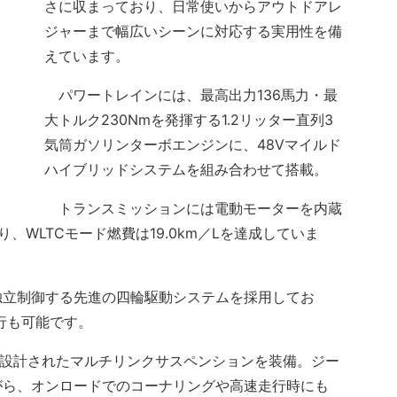
さに収まっており、日常使いからアウトドアレ
ジャーまで幅広いシーンに対応する実用性を備
えています。
パワートレインには、最高出力136馬力・最
大トルク230Nmを発揮する1.2リッター直列3
気筒ガソリンターボエンジンに、48Vマイルド
ハイブリッドシステムを組み合わせて搭載。
トランスミッションには電動モーターを内蔵
、WLTCモード燃費は19.0km／Lを達成していま
立制御する先進の四輪駆動システムを採用してお
行も可能です。
に設計されたマルチリンクサスペンションを装備。ジー
がら、オンロードでのコーナリングや高速走行時にも