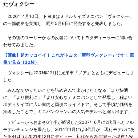
たヴォクシー
2026年4月10日、トヨタはミドルサイズミニバン「ヴォクシー」
の一部改良を実施し、同年5月6日に発売すると発表しました。
その後のユーザーからの反響についてトヨタディーラーに問い合
わせてみました。
【画像】超カッコイイ！ これがトヨタ「新型ヴォクシー」です！ 画
像で見る（30枚）
ヴォクシーは2001年12月に兄弟車「ノア」とともにデビューしま
した。
みんなでやりたいことを詰め込んで出かけたくなる「より快適
に」「より便利に」「より安心な」ミニバンとして登場し、程よい
ボディサイズに広い室内と両側スライドドア、そして手頃な価格を
実現したことで、ミニバンジャンルの人気モデルへと躍り出ます。
デビューからおよそ6年半が経過した2007年6月に2代目へとフル
モデルチェンジを果たし、2014年1月には3代目が、現行モデルにあ
たる4代目は2021年12月にデビュー。初代から25年経った現在も安