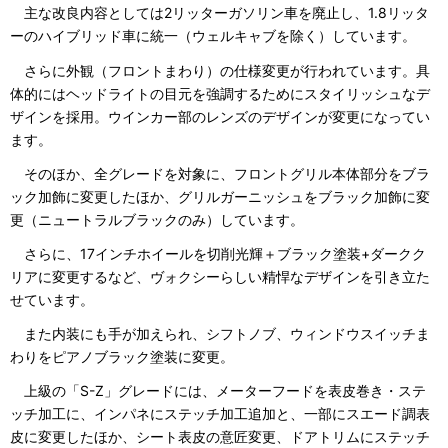
主な改良内容としては2リッターガソリン車を廃止し、1.8リッタ
ーのハイブリッド車に統一（ウェルキャブを除く）しています。
さらに外観（フロントまわり）の仕様変更が行われています。具
体的にはヘッドライトの目元を強調するためにスタイリッシュなデ
ザインを採用。ウインカー部のレンズのデザインが変更になってい
ます。
そのほか、全グレードを対象に、フロントグリル本体部分をブラ
ック加飾に変更したほか、グリルガーニッシュをブラック加飾に変
更（ニュートラルブラックのみ）しています。
さらに、17インチホイールを切削光輝＋ブラック塗装+ダークク
リアに変更するなど、ヴォクシーらしい精悍なデザインを引き立た
せています。
また内装にも手が加えられ、シフトノブ、ウィンドウスイッチま
わりをピアノブラック塗装に変更。
上級の「S-Z」グレードには、メーターフードを表皮巻き・ステ
ッチ加工に、インパネにステッチ加工追加と、一部にスエード調表
皮に変更したほか、シート表皮の意匠変更、ドアトリムにステッチ