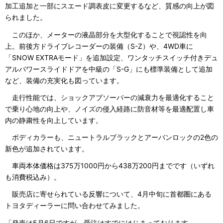
加工追加と一部にスエード調表皮に変更するなど、質感の向上が図
られました。
このほか、メーターの液晶部分を大型化することで視認性を向
上。前後方ドライブレコーダーの装備（S-Z）や、4WD車に
「SNOW EXTRAモード」を追加設定、ワンタッチスイッチ付きデュ
アルパワースライドドアを中級の「S-G」にも標準装備として追加
など、装備の充実化も図っています。
走行性能では、ショックアブソーバーの減衰力を最適化すること
で乗り心地の向上や、ノイズの侵入経路に防音材等を最適配置し車
内の静粛性を向上しています。
ボディカラーも、ニュートラルブラックとアーバンロックの2色の
新色が追加されています。
車両本体価格は375万1000円から438万200円までです（いずれ
も消費税込み）。
販売店に寄せられている反響について、4月中旬に首都圏にある
トヨタディーラーに問い合わせてみました。
「発売は5月6日ですが、受注はすでにはじまっております。