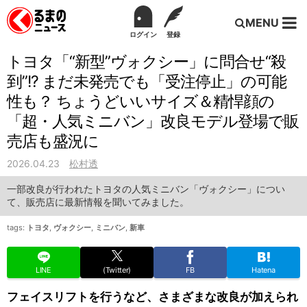
MENU
ログイン
登録
トヨタ「“新型”ヴォクシー」に問合せ“殺
到”!? まだ未発売でも「受注停止」の可能
性も？ ちょうどいいサイズ＆精悍顔の
「超・人気ミニバン」改良モデル登場で販
売店も盛況に
2026.04.23
松村透
一部改良が行われたトヨタの人気ミニバン「ヴォクシー」につい
て、販売店に最新情報を聞いてみました。
tags:
トヨタ
,
ヴォクシー
,
ミニバン
,
新車
LINE
(Twitter)
FB
Hatena
フェイスリフトを行うなど、さまざまな改良が加えられ