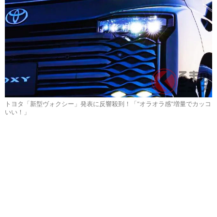
トヨタ「新型ヴォクシー」発表に反響殺到！「“オラオラ感”増量でカッコ
いい！」