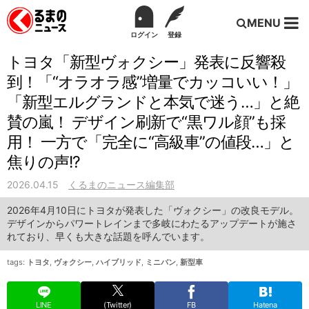
MENU
ログイン
登録
トヨタ「新型ヴォクシー」発表に反響殺
到！「“オラオラ感”増量でカッコいい！」
「新型エルグランドと本気で迷う…」と絶
賛の嵐！ デザイン刷新で“黒ワル顔”も採
用！ 一方で「完全に“高級車”の値段…」と
焦りの声!?
2026.04.15
くるまのニュース編集部
2026年4月10日にトヨタが発表した「ヴォクシー」の改良モデル。
デザインからパワートレインまで多岐にわたるアップデートが施さ
れており、早くも大きな話題を呼んでいます。
tags:
トヨタ
,
ヴォクシー
,
ハイブリッド
,
ミニバン
,
新型車
LINE
(Twitter)
FB
Hatena