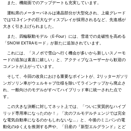
また、機能面でのアップデートも充実しています。
運転席のメーターパネルは液晶部分が大型化され、上級グレード
では12.3インチの巨大なディスプレイが採用されるなど、先進感が
大きく引き上げられました。
また、四輪駆動モデル（E-Four）には、雪道での走破性を高める
「SNOW EXTRAモード」が新たに追加されています。
これには、「スノボで雪山へ行く機会が多いから新しいスノーモ
ードの追加は素直に嬉しい」と、アクティブなユーザーから歓迎の
コメントが上がっています。
そして、今回の改良における重要なポイントが、2リッターガソリ
ンガソリン車がウェルキャブ仕様を除いてラインナップから廃止さ
れ、一般向けのモデルがすべてハイブリッド車に統一された点で
す。
この大きな決断に対してネット上では、「ついに実質的なハイブ
リッド専用車になったのか！」「次のフルモデルチェンジでは完全
な電気自動車になるのかもしれないな…」と、今後のミニバンの電
動化のゆくえを推測する声や、「日産の『新型エルグランド』とど