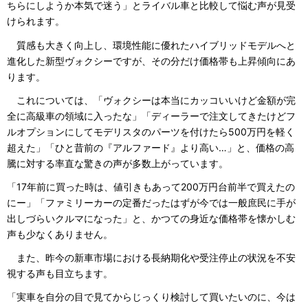
ちらにしようか本気で迷う」とライバル車と比較して悩む声が見受
けられます。
質感も大きく向上し、環境性能に優れたハイブリッドモデルへと
進化した新型ヴォクシーですが、その分だけ価格帯も上昇傾向にあ
ります。
これについては、「ヴォクシーは本当にカッコいいけど金額が完
全に高級車の領域に入ったな」「ディーラーで注文してきたけどフ
ルオプションにしてモデリスタのパーツを付けたら500万円を軽く
超えた」「ひと昔前の『アルファード』より高い…」と、価格の高
騰に対する率直な驚きの声が多数上がっています。
「17年前に買った時は、値引きもあって200万円台前半で買えたの
にー」「ファミリーカーの定番だったはずが今では一般庶民に手が
出しづらいクルマになった」と、かつての身近な価格帯を懐かしむ
声も少なくありません。
また、昨今の新車市場における長納期化や受注停止の状況を不安
視する声も目立ちます。
「実車を自分の目で見てからじっくり検討して買いたいのに、今は