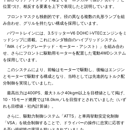
位置づけ、相反する要素を上下で表現したと説明しています。
フロントマスクも独創的です。径の異なる複数の丸形ランプを組
み合わせ、グリルを持たない構成を採用しています。
パワートレインには、3.5リッターV6 DOHC i-VTECエンジンをミ
ッドシップに搭載。これにホンダ独自のハイブリッドシステム
「IMA（インテグレーテッド・モーター・アシスト）」を組み合わ
せ、さらにフロントに駆動用モーターを配置した電動4WDシステム
を採用しています。
このシステムにより、前輪はモーターで駆動し、後輪はエンジン
とモーターで駆動する構成となり、当時としては先進的なトルク配
分制御を実現していました。
最高出力は400PS、最大トルク40kgm以上を目標値として掲げ、
10・15モード燃費では18.0km／Lを目指すとされていました（いず
れも目標値・社内計算値）。
さらに、駆動力制御システム「ATTS」と車両挙動安定化制御
「VSA」を統合制御することで、ドライバーの操作に忠実に応答す
る高い操縦性の実現も狙いとされていました。