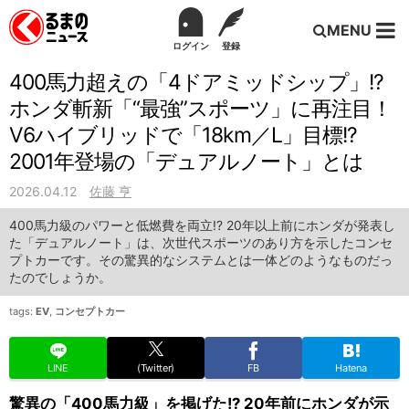
MENU
ログイン
登録
400馬力超えの「4ドアミッドシップ」!?
ホンダ斬新「“最強”スポーツ」に再注目！
V6ハイブリッドで「18km／L」目標!?
2001年登場の「デュアルノート」とは
2026.04.12
佐藤 亨
400馬力級のパワーと低燃費を両立!? 20年以上前にホンダが発表し
た「デュアルノート」は、次世代スポーツのあり方を示したコンセ
プトカーです。その驚異的なシステムとは一体どのようなものだっ
たのでしょうか。
tags:
EV
,
コンセプトカー
LINE
(Twitter)
FB
Hatena
驚異の「400馬力級」を掲げた!? 20年前にホンダが示