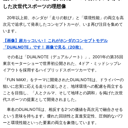
した次世代スポーツの理想像
20年以上前、ホンダが「走りの歓び」と「環境性能」の両立を高
次元で追求して発表したコンセプトカーが、いま再び注目を集めて
います。
【画像】超カッコいい！ これがホンダのコンセプトモデル
「DUALNOTE」です！ 画像で見る（20枚）
その名は「DUALNOTE（デュアルノート）」。2001年の第35回
東京モーターショーで世界初公開された、4ドア・ミッドシップレ
イアウトを採用するハイブリッドスポーツカーです。
「FUN MAX!」をテーマに開発されたDUALNOTEは、ドライバーの
狙いに忠実に応える走りの楽しさと、地球環境への配慮を両立する
ことを目指し、「人とクルマ、そして地球との調和」を掲げた次世
代スポーツの提案として開発されました。
車名のDUALNOTEは、相反する2つの価値を高次元で融合させる
という意味を持ちます。優れた回頭性と直進安定性、圧倒的なパワ
ーと環境性能といった要素の両立を象徴しています。