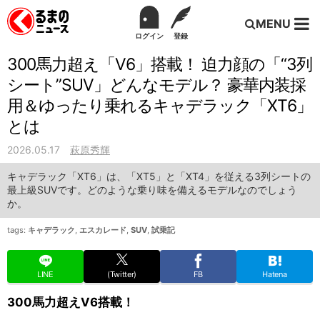
MENU
ログイン
登録
300馬力超え「V6」搭載！ 迫力顔の「“3列
シート”SUV」どんなモデル？ 豪華内装採
用＆ゆったり乗れるキャデラック「XT6」
とは
2026.05.17
萩原秀輝
キャデラック「XT6」は、「XT5」と「XT4」を従える3列シートの
最上級SUVです。どのような乗り味を備えるモデルなのでしょう
か。
tags:
キャデラック
,
エスカレード
,
SUV
,
試乗記
LINE
(Twitter)
FB
Hatena
300馬力超えV6搭載！