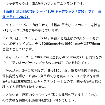
キャデラックは、GM系列のプレミアムブランドです。
【画像】 迫力顔の“3列シート”SUV キャデラック「XT6」です！ 画
像で見る（20枚）
ラインアップの主力はSUVで、別格の巨大なエスカレードを除き
XTシリーズは3モデルを揃えています。
「XT6」は、「XT5」と「XT4」を従える最上級の3列シートモデ
ル。ボディサイズは、全長5060mm×全幅1960mm×全高1775mm
と堂々としています。
ホイールベースは、2860mmと全長が4825mmのXT5と同等なの
で、リアのオーバーハングを大幅に伸ばしているわけです。
その結果、3列目席を設定。身長180cm近い筆者が前席で最適な
運転姿勢を選び、直後の2列目席でひざ前のスペースに余裕を確保。
2列目席は左右独立したキャプテンシートなので、間から3列目席に
移っても窮屈感は覚えません。
とはいえ、座面のクッションが薄く大腿部の下も支えてくれない
ので大柄な男性の長距離移動には不向きでしょう。