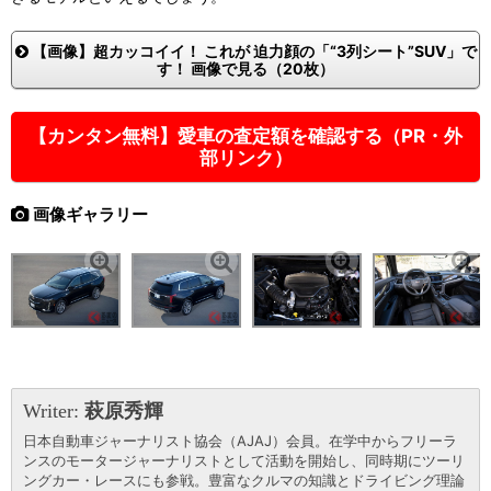
【画像】超カッコイイ！ これが 迫力顔の「“3列シート”SUV」で
す！ 画像で見る（20枚）
【カンタン無料】愛車の査定額を確認する（PR・外
部リンク）
画像ギャラリー
Writer:
萩原秀輝
日本自動車ジャーナリスト協会（AJAJ）会員。在学中からフリーラ
ンスのモータージャーナリストとして活動を開始し、同時期にツーリ
ングカー・レースにも参戦。豊富なクルマの知識とドライビング理論