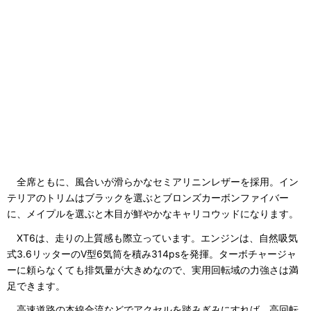
全席ともに、風合いが滑らかなセミアリニンレザーを採用。イン
テリアのトリムはブラックを選ぶとブロンズカーボンファイバー
に、メイプルを選ぶと木目が鮮やかなキャリコウッドになります。
XT6は、走りの上質感も際立っています。エンジンは、自然吸気
式3.6リッターのV型6気筒を積み314psを発揮。ターボチャージャ
ーに頼らなくても排気量が大きめなので、実用回転域の力強さは満
足できます。
高速道路の本線合流などでアクセルを踏みぎみにすれば、高回転