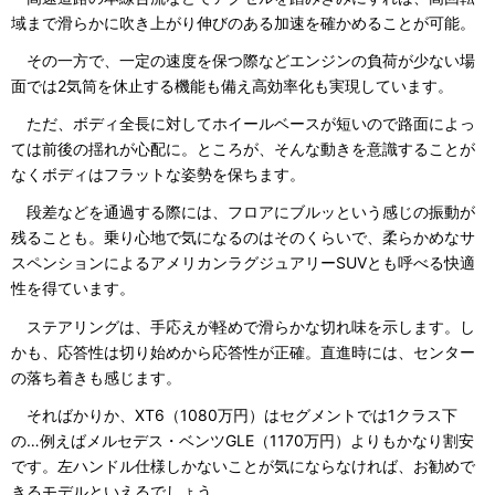
域まで滑らかに吹き上がり伸びのある加速を確かめることが可能。
その一方で、一定の速度を保つ際などエンジンの負荷が少ない場
面では2気筒を休止する機能も備え高効率化も実現しています。
ただ、ボディ全長に対してホイールベースが短いので路面によっ
ては前後の揺れが心配に。ところが、そんな動きを意識することが
なくボディはフラットな姿勢を保ちます。
段差などを通過する際には、フロアにブルッという感じの振動が
残ることも。乗り心地で気になるのはそのくらいで、柔らかめなサ
スペンションによるアメリカンラグジュアリーSUVとも呼べる快適
性を得ています。
ステアリングは、手応えが軽めで滑らかな切れ味を示します。し
かも、応答性は切り始めから応答性が正確。直進時には、センター
の落ち着きも感じます。
そればかりか、XT6（1080万円）はセグメントでは1クラス下
の…例えばメルセデス・ベンツGLE（1170万円）よりもかなり割安
です。左ハンドル仕様しかないことが気にならなければ、お勧めで
きるモデルといえるでしょう。