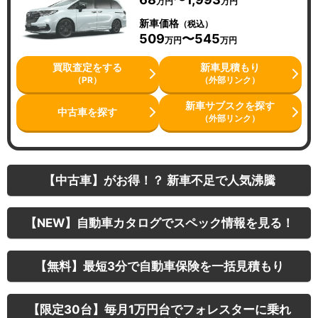
万円
万円
新車価格
（税込）
509
〜545
万円
万円
買取査定をする
新車見積もり
（PR）
（外部リンク）
新車サブスクを探す
中古車を探す
（外部リンク）
【中古車】がお得！？ 新車不足で人気沸騰
【NEW】自動車カタログでスペック情報を見る！
【無料】最短3分で自動車保険を一括見積もり
【限定30台】毎月1万円台でフォレスターに乗れ