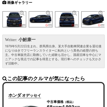
画像ギャラリー
Writer:
小鮒康一
1979年5月22日生まれ、群馬県出身。某大手自動車関連企業を退社後
になりゆきでフリーランスライターに転向という異色の経歴の持ち
主。中古車販売店に勤務していた経験も活かし、国産旧車を中心にマ
ニアックな視点での記事を得意とする。現行車へのチェックも欠かさ
ず活動中。
この記事のクルマが気になったら
ホンダ
オデッセイ
中古車価格
（税込）
68
〜1,993