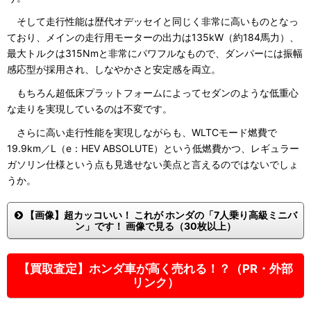
そして走行性能は歴代オデッセイと同じく非常に高いものとなっ
ており、メインの走行用モーターの出力は135kW（約184馬力）、
最大トルクは315Nmと非常にパワフルなもので、ダンパーには振幅
感応型が採用され、しなやかさと安定感を両立。
もちろん超低床プラットフォームによってセダンのような低重心
な走りを実現しているのは不変です。
さらに高い走行性能を実現しながらも、WLTCモード燃費で
19.9km／L（e：HEV ABSOLUTE）という低燃費かつ、レギュラー
ガソリン仕様という点も見逃せない美点と言えるのではないでしょ
うか。
【画像】超カッコいい！ これが ホンダの「7人乗り高級ミニバ
ン」です！ 画像で見る（30枚以上）
【買取査定】ホンダ車が高く売れる！？（PR・外部
リンク）