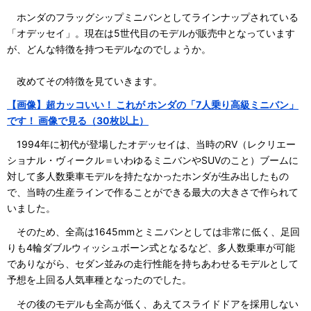
ホンダのフラッグシップミニバンとしてラインナップされている
「オデッセイ」。現在は5世代目のモデルが販売中となっています
が、どんな特徴を持つモデルなのでしょうか。
改めてその特徴を見ていきます。
【画像】超カッコいい！ これが ホンダの「7人乗り高級ミニバン」
です！ 画像で見る（30枚以上）
1994年に初代が登場したオデッセイは、当時のRV（レクリエー
ショナル・ヴィークル＝いわゆるミニバンやSUVのこと）ブームに
対して多人数乗車モデルを持たなかったホンダが生み出したもの
で、当時の生産ラインで作ることができる最大の大きさで作られて
いました。
そのため、全高は1645mmとミニバンとしては非常に低く、足回
りも4輪ダブルウィッシュボーン式となるなど、多人数乗車が可能
でありながら、セダン並みの走行性能を持ちあわせるモデルとして
予想を上回る人気車種となったのでした。
その後のモデルも全高が低く、あえてスライドドアを採用しない