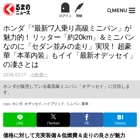
MENU
ログイン
登録
ホンダ「“最新”7人乗り高級ミニバン」が
魅力的！ リッター「約20km」＆ミニバン
なのに「セダン並みの走り」実現！ 超豪
華「本革内装」もイイ「最新オデッセイ」
の凄さとは
2026.02.17
小鮒康一
ホンダが販売している最高級ミニバン「オデッセイ」に注目しま
す。
tags:
ホンダ
,
オデッセイ
,
ハイブリッド
,
ミニバン
,
新車
LINE
(Twitter)
FB
Hatena
価格に対して充実装備＆低燃費＆走りの良さが魅力