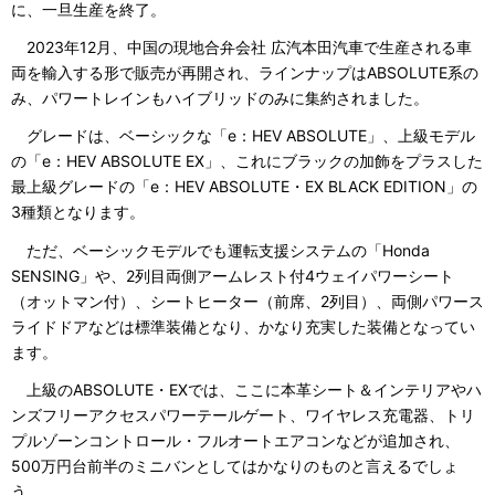
に、一旦生産を終了。
2023年12月、中国の現地合弁会社 広汽本田汽車で生産される車
両を輸入する形で販売が再開され、ラインナップはABSOLUTE系の
み、パワートレインもハイブリッドのみに集約されました。
グレードは、ベーシックな「e：HEV ABSOLUTE」、上級モデル
の「e：HEV ABSOLUTE EX」、これにブラックの加飾をプラスした
最上級グレードの「e：HEV ABSOLUTE・EX BLACK EDITION」の
3種類となります。
ただ、ベーシックモデルでも運転支援システムの「Honda
SENSING」や、2列目両側アームレスト付4ウェイパワーシート
（オットマン付）、シートヒーター（前席、2列目）、両側パワース
ライドドアなどは標準装備となり、かなり充実した装備となってい
ます。
上級のABSOLUTE・EXでは、ここに本革シート＆インテリアやハ
ンズフリーアクセスパワーテールゲート、ワイヤレス充電器、トリ
プルゾーンコントロール・フルオートエアコンなどが追加され、
500万円台前半のミニバンとしてはかなりのものと言えるでしょ
う。