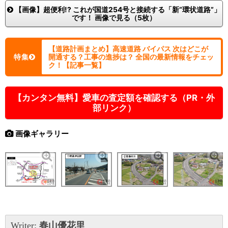
【画像】超便利!? これが国道254号と接続する「新“環状道路”」
です！ 画像で見る（5枚）
【道路計画まとめ】高速道路 バイパス 次はどこが
特集
開通する？工事の進捗は？ 全国の最新情報をチェッ
ク！【記事一覧】
【カンタン無料】愛車の査定額を確認する（PR・外
部リンク）
画像ギャラリー
Writer:
春山優花里