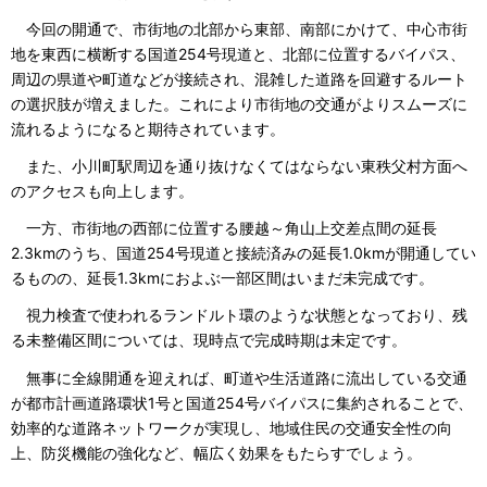
今回の開通で、市街地の北部から東部、南部にかけて、中心市街
地を東西に横断する国道254号現道と、北部に位置するバイパス、
周辺の県道や町道などが接続され、混雑した道路を回避するルート
の選択肢が増えました。これにより市街地の交通がよりスムーズに
流れるようになると期待されています。
また、小川町駅周辺を通り抜けなくてはならない東秩父村方面へ
のアクセスも向上します。
一方、市街地の西部に位置する腰越～角山上交差点間の延長
2.3kmのうち、国道254号現道と接続済みの延長1.0kmが開通してい
るものの、延長1.3kmにおよぶ一部区間はいまだ未完成です。
視力検査で使われるランドルト環のような状態となっており、残
る未整備区間については、現時点で完成時期は未定です。
無事に全線開通を迎えれば、町道や生活道路に流出している交通
が都市計画道路環状1号と国道254号バイパスに集約されることで、
効率的な道路ネットワークが実現し、地域住民の交通安全性の向
上、防災機能の強化など、幅広く効果をもたらすでしょう。