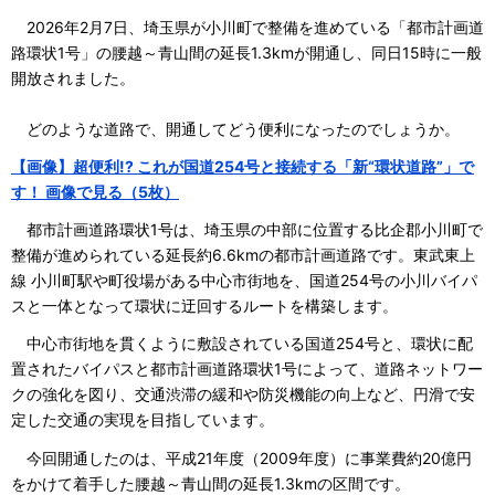
2026年2月7日、埼玉県が小川町で整備を進めている「都市計画道
路環状1号」の腰越～青山間の延長1.3kmが開通し、同日15時に一般
開放されました。
どのような道路で、開通してどう便利になったのでしょうか。
【画像】超便利!? これが国道254号と接続する「新“環状道路”」で
す！ 画像で見る（5枚）
都市計画道路環状1号は、埼玉県の中部に位置する比企郡小川町で
整備が進められている延長約6.6kmの都市計画道路です。東武東上
線 小川町駅や町役場がある中心市街地を、国道254号の小川バイパ
スと一体となって環状に迂回するルートを構築します。
中心市街地を貫くように敷設されている国道254号と、環状に配
置されたバイパスと都市計画道路環状1号によって、道路ネットワー
クの強化を図り、交通渋滞の緩和や防災機能の向上など、円滑で安
定した交通の実現を目指しています。
今回開通したのは、平成21年度（2009年度）に事業費約20億円
をかけて着手した腰越～青山間の延長1.3kmの区間です。