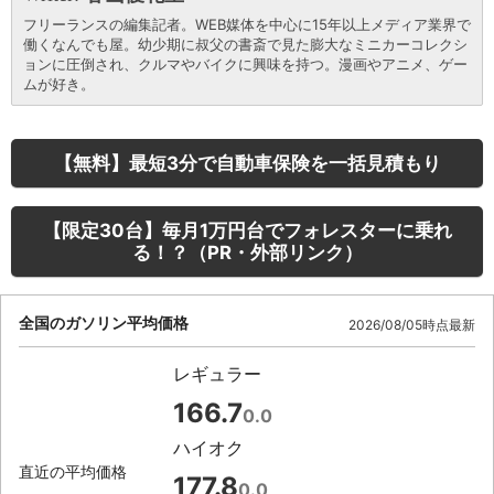
フリーランスの編集記者。WEB媒体を中心に15年以上メディア業界で
働くなんでも屋。幼少期に叔父の書斎で見た膨大なミニカーコレクシ
ョンに圧倒され、クルマやバイクに興味を持つ。漫画やアニメ、ゲー
ムが好き。
【無料】最短3分で自動車保険を一括見積もり
【限定30台】毎月1万円台でフォレスターに乗れ
る！？（PR・外部リンク）
全国のガソリン平均価格
2026/08/05時点最新
レギュラー
166.7
0.0
ハイオク
直近の平均価格
177.8
0.0