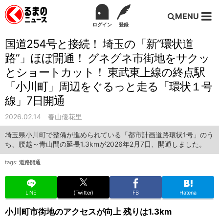
MENU
ログイン
登録
国道254号と接続！ 埼玉の「新“環状道
路”」ほぼ開通！ グネグネ市街地をサクッ
とショートカット！ 東武東上線の終点駅
「小川町」周辺をぐるっと走る「環状１号
線」7日開通
2026.02.14
春山優花里
埼玉県小川町で整備が進められている「都市計画道路環状1号」のう
ち、腰越～青山間の延長1.3kmが2026年2月7日、開通しました。
tags:
道路開通
LINE
(Twitter)
FB
Hatena
小川町市街地のアクセスが向上 残りは1.3km