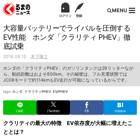
MENU
ログイン
登録
大容量バッテリーでライバルを圧倒する
EV性能 ホンダ「クラリティ PHEV」徹
底試乗
2018.08.15
木下隆之
ホンダの「クラリティPHEV」のガソリンタンクは26リッターなが
ら、航続距離はおよそ800km。その秘密は、フル充電状態では
JC08モードで約114kmもEV走行が可能になっているからです。
tags:
ホンダ
,
クラリティPHEV
,
EV/PHEV
LINE
(Twitter)
FB
Hatena
クラリティの最大の特徴 EV依存度が大幅に増えたこ
ととは？