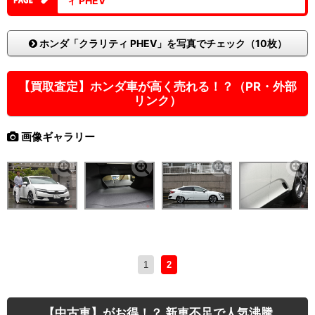
ィ PHEV
ホンダ「クラリティ PHEV」を写真でチェック（10枚）
【買取査定】ホンダ車が高く売れる！？（PR・外部
リンク）
画像ギャラリー
1
2
【中古車】がお得！？ 新車不足で人気沸騰