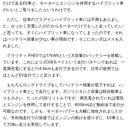
だけで走るEV車と、モーターとエンジンを併用するハイブリット車
のいいとこ取りをしたというわけです。
ただし、従来のプラグインハイブリッド車には不満もありまし
た。せっかく充電したのだからモーターだけでもっと走っていたい
と思っても、すぐにハイブリット車になってしまったのです。それ
はバッテリー容量が少ない事が理由です。そこにホンダはメスを入
れました。
クラリティ PHEVでは17kWhという大容量のバッテリーを搭載し
ています。これによりJC08モードという走行パターンであれば、一
度満充電にすると114.6kmも走行できるのです。日常の使用では、
ほとんどEV走行でこと足ります。
もちろんロングドライブをしてバッテリー残量が低下すれば、ハ
イブリッド車として走行します。ガソリンタンク容量は軽自動車よ
りも小さい、たったの26リットルですが、満充電されていれば電気
とエンジンを併用して走行することで、800kmほど無給油で走行が
可能なのです。しかも、モーターパワーも大幅に強化されましたか
ら、市街地走行での加速ではエンジンの助けを借りずに、EV車とし
て力強い走りを実現しています。