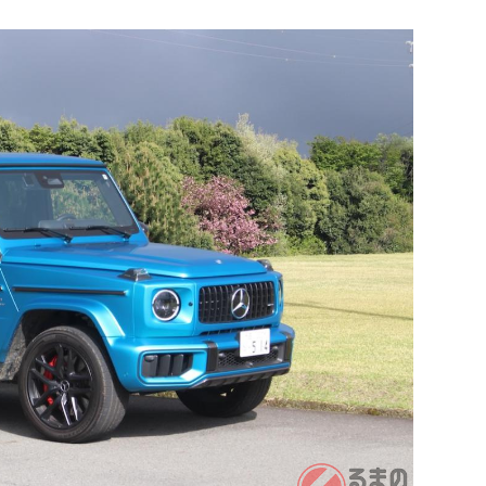
8月開
ヒュー
福岡
派遣
時給
デジ
得実..
株式会社e
神奈
正社
月給
「定員
株式会社