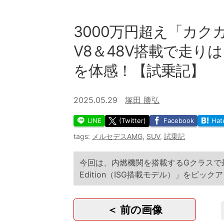
3000万円超え「カク
V8＆48V搭載で走りは？ 
を体感！【試乗記】
2025.05.29
塚田 勝弘
LINE
(Twitter)
Facebook
Hat
tags:
メルセデスAMG
,
SUV
,
試乗記
今回は、内燃機関を搭載するGクラスで最強グレ
Edition（ISG搭載モデル）」をピッ
＜ 前の画像