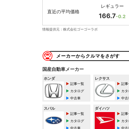
レギュラー
直近の平均価格
166.7
-0.2
情報提供元：株式会社ゴーゴーラボ
メーカーからクルマをさがす
国産自動車メーカー
ホンダ
レクサス
記事一覧
記事
カタログ
カタ
中古車
中古
スバル
ダイハツ
記事一覧
記事
カタログ
カタ
中古車
中古