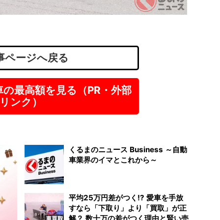
栃木
正社
月
事ページへ戻る
車の最高額を見る（PR・外部
リンク）
くるまのニュース Business ～自動
車業界のイマとこれから～
平均25万円差がつく!? 愛車を手放
すなら「下取り」より「買取」が正
解？ 数十万の差がつく理由と賢い売