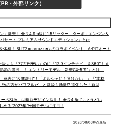
PR・外部リンク）
ン」発売！ 全長4.9m級に1.5リッター「ターボ」エンジン＆
「パサート プレミアムサウンドエディション」とは
 BLITZ×carrozzeriaのコラボイベント、A-PITオート
上級より「77万円安い」のに「12.9インチナビ」＆360°カメ
者の選択」！ エントリーモデル「新型CX-5“S”」とは！
ー」発表に“反響殺到”！「ポルシェにも負けない！」「“本格
「EVの方がパワフルだ」と議論も勃発!? 進化した「新型
ーペSUV」は斬新デザイン採用！ 全長4.5m“ちょうどい
める“2027年”米国モデルに注目！
2026/08/06時点最新