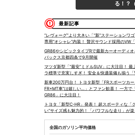
る！？（
最新記事
“レヴォーグ”より大きい「“新”ステーションワゴ
専用“オシャレ”内装！ 贅沢サウンド採用のVW
GR86やシビックタイプRで最新カーオーディオを体感！
バックス京都四条で9月開催
マツダ新型「“最安”ミドルSUV」に大注目！ 最
ラ標準で充実しすぎ！ 安全＆快適装備も揃う「賢
新車200万円台！ トヨタ新型「FRスポーツカ
FR×MT車”は嬉しい…」とファン歓喜！ 一方で
GR86」に大注目！
トヨタ「新型C-HR」発表！ 超スポーティな「ク
い”サイズ感も魅力的！「パワフルな走り」が楽し
全国のガソリン平均価格