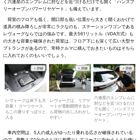
く六連星のエンブレムに肘などを近づけるだけでも開く「ハンズフ
リーオープンパワーリヤゲート」も備えています。
荷室のフロアも低く、開口部も低い位置から大きく開くおかげで
道具の積み降ろしが非常にラクなのも、ステーションワゴンである
レヴォーグならではの強みです。最大561リットル（VDA方式）も
の大きな容量が確保された荷室は、フロア下にも深くて広い大型サ
ブトランクがあるので、常時クルマに積んでおきたいものはそちら
に入れておくのもいいでしょう。
六連星のエンブレムに
レヴォーグは床下も大
レヴォーグは、リアゲ
肘などを近づけるだけ
容量！ スーツケース
ートが電動開閉するか
でも開く「ハンズフリ
もこの通りすっぽりと
ら荷物の出し入れがし
ーオープンパワーリヤ
入る
やすい
ゲート」
車内空間は、5人の成人がゆったり乗れる広さが確保されている
ので、複数人で1台のクルマに相乗りしてコースに向かうような使い