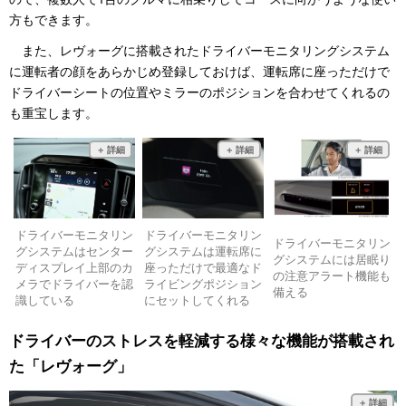
方もできます。
また、レヴォーグに搭載されたドライバーモニタリングシステム
に運転者の顔をあらかじめ登録しておけば、運転席に座っただけで
ドライバーシートの位置やミラーのポジションを合わせてくれるの
も重宝します。
ドライバーモニタリン
ドライバーモニタリン
ドライバーモニタリン
グシステムはセンター
グシステムは運転席に
グシステムには居眠り
ディスプレイ上部のカ
座っただけで最適なド
の注意アラート機能も
メラでドライバーを認
ライビングポジション
備える
識している
にセットしてくれる
ドライバーのストレスを軽減する様々な機能が搭載され
た「レヴォーグ」