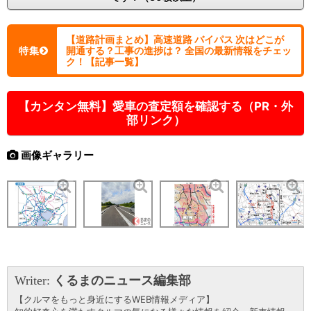
【道路計画まとめ】高速道路 バイパス 次はどこが
特集
開通する？工事の進捗は？ 全国の最新情報をチェッ
ク！【記事一覧】
【カンタン無料】愛車の査定額を確認する（PR・外
部リンク）
画像ギャラリー
Writer:
くるまのニュース編集部
【クルマをもっと身近にするWEB情報メディア】