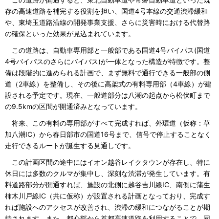
存の高速道路を補完する役割を担い、国道4号本線の交通渋滞緩和
や、東埼玉道路沿線の開発事業支援、さらに災害時における代替路
の確保といった効果が見込まれています。
この道路は、自動車専用部と一般部である国道4号バイパス(国道
4号バイパスのさらにバイパス)が一体となった構造が特徴です。整
備は段階的に進められる計画で、まず無料で通行できる一般部の側
道（2車線）を整備し、その後に高架式の有料専用部（4車線）が建
設される予定です。現在、一般道部分は八潮の起点から松伏町まで
の9.5kmの区間が開通済みとなっています。
将来、この有料の専用部がすべて完成すれば、外環道（仮称：草
加八潮IC）から春日部市の国道16号まで、信号で停止することなく
走行できるルートが誕生する見通しです。
この計画区間の途中にはイオン越谷レイクタウンが存在し、特に
休日には多数のクルマが集中し、深刻な渋滞が発生しています。有
料道路部分が開通すれば、施設の北側に越谷吉川線IC、南側に蒲生
柿木川戸線IC（共に仮称）が設置される計画となっており、完成す
れば施設へのアクセスが改善され、渋滞の緩和につながることが期
待されます。また、都心部から首都高速道路を利用することで、同