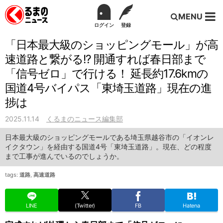
MENU
ログイン
登録
「日本最大級のショッピングモール」が高
速道路と繋がる!? 開通すれば春日部まで
「信号ゼロ」で行ける！ 延長約17.6kmの
国道4号バイパス「東埼玉道路」現在の進
捗は
2025.11.14
くるまのニュース編集部
日本最大級のショッピングモールである埼玉県越谷市の「イオンレ
イクタウン」を経由する国道4号「東埼玉道路」。現在、どの程度
まで工事が進んでいるのでしょうか。
tags:
道路
,
高速道路
LINE
(Twitter)
FB
Hatena