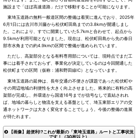
施設まで「ほぼ高速道路」だけで移動することが可能になります。
東埼玉道路の無料一般道区間の整備は着実に進んでおり、2025年
6月1日には吉川市川藤から松伏町田島までの3.8kmが開通しまし
た。これにより、すでに開業していた5.7kmと合わせて、起点から
9.5kmが利用可能となりました。現在は、松伏町田島から先の春日
部市水角までの約4.9kmの区間で整備が進められています。
ただし、高架部分となる有料専用部については、現時点でまだ工
事には着手されておらず、事業化が決定しているのは今回開通した
松伏町までの区間（仮称：浦和野田線IC）となっています。
東埼玉道路の延伸は、長年交通の不便さが課題であった松伏町や
その周辺地域の利便性を大きく向上させました。将来的に有料の高
架部が完成し、外環道から国道16号までが信号なしで直結されれ
ば、地域の暮らしと物流を支える基盤として、埼玉東部エリアの交
通ネットワークは大きく変化することでしょう。今後の整備の進展
が待たれます。
【画像】超便利!?これが最新の「東埼玉道路」ルートと工事状況
です！（30枚以上）