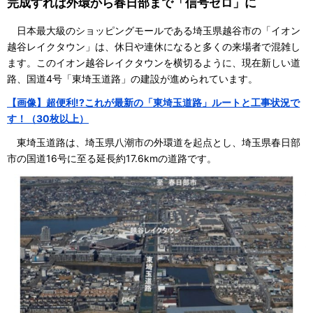
完成すれば外環から春日部まで「信号ゼロ」に
日本最大級のショッピングモールである埼玉県越谷市の「イオン
越谷レイクタウン」は、休日や連休になると多くの来場者で混雑し
ます。このイオン越谷レイクタウンを横切るように、現在新しい道
路、国道4号「東埼玉道路」の建設が進められています。
【画像】超便利!?これが最新の「東埼玉道路」ルートと工事状況で
す！（30枚以上）
東埼玉道路は、埼玉県八潮市の外環道を起点とし、埼玉県春日部
市の国道16号に至る延長約17.6kmの道路です。