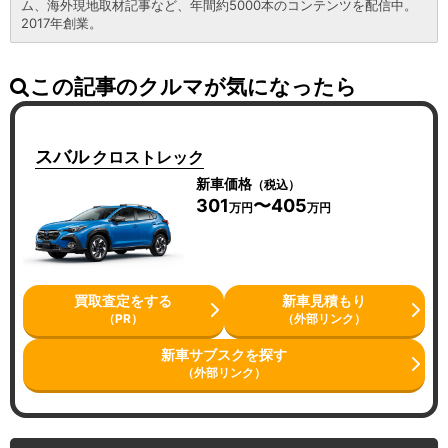
ム、海外現地取材記事など、年間約5000本のコンテンツを配信中。
2017年創業。
この記事のクルマが気になったら
スバル
クロストレック
新車価格
（税込）
301
〜405
万円
万円
買取査定をする
新車見積もり
（PR）
（外部リンク）
新車サブスクを探す
（外部リンク）