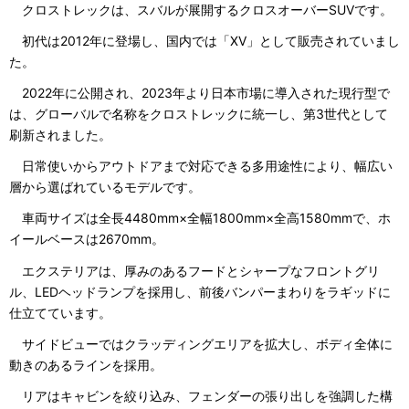
クロストレックは、スバルが展開するクロスオーバーSUVです。
初代は2012年に登場し、国内では「XV」として販売されていまし
た。
2022年に公開され、2023年より日本市場に導入された現行型で
は、グローバルで名称をクロストレックに統一し、第3世代として
刷新されました。
日常使いからアウトドアまで対応できる多用途性により、幅広い
層から選ばれているモデルです。
車両サイズは全長4480mm×全幅1800mm×全高1580mmで、ホ
イールベースは2670mm。
エクステリアは、厚みのあるフードとシャープなフロントグリ
ル、LEDヘッドランプを採用し、前後バンパーまわりをラギッドに
仕立てています。
サイドビューではクラッディングエリアを拡大し、ボディ全体に
動きのあるラインを採用。
リアはキャビンを絞り込み、フェンダーの張り出しを強調した構