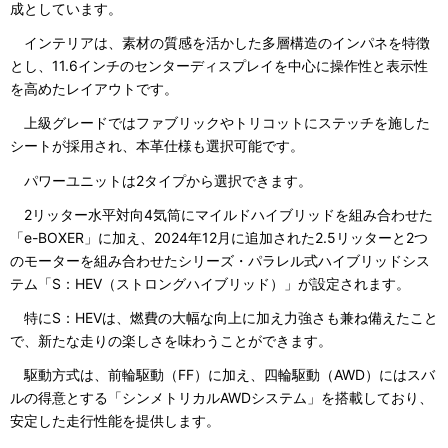
成としています。
インテリアは、素材の質感を活かした多層構造のインパネを特徴
とし、11.6インチのセンターディスプレイを中心に操作性と表示性
を高めたレイアウトです。
上級グレードではファブリックやトリコットにステッチを施した
シートが採用され、本革仕様も選択可能です。
パワーユニットは2タイプから選択できます。
2リッター水平対向4気筒にマイルドハイブリッドを組み合わせた
「e-BOXER」に加え、2024年12月に追加された2.5リッターと2つ
のモーターを組み合わせたシリーズ・パラレル式ハイブリッドシス
テム「S：HEV（ストロングハイブリッド）」が設定されます。
特にS：HEVは、燃費の大幅な向上に加え力強さも兼ね備えたこと
で、新たな走りの楽しさを味わうことができます。
駆動方式は、前輪駆動（FF）に加え、四輪駆動（AWD）にはスバ
ルの得意とする「シンメトリカルAWDシステム」を搭載しており、
安定した走行性能を提供します。