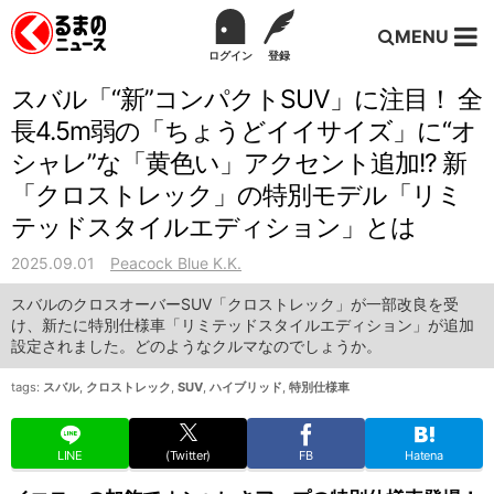
MENU
ログイン
登録
スバル「“新”コンパクトSUV」に注目！ 全
長4.5m弱の「ちょうどイイサイズ」に“オ
シャレ”な「黄色い」アクセント追加!? 新
「クロストレック」の特別モデル「リミ
テッドスタイルエディション」とは
2025.09.01
Peacock Blue K.K.
スバルのクロスオーバーSUV「クロストレック」が一部改良を受
け、新たに特別仕様車「リミテッドスタイルエディション」が追加
設定されました。どのようなクルマなのでしょうか。
tags:
スバル
,
クロストレック
,
SUV
,
ハイブリッド
,
特別仕様車
LINE
(Twitter)
FB
Hatena