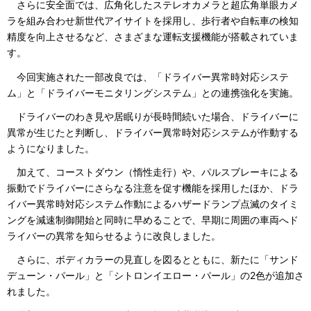
さらに安全面では、広角化したステレオカメラと超広角単眼カメ
ラを組み合わせ新世代アイサイトを採用し、歩行者や自転車の検知
精度を向上させるなど、さまざまな運転支援機能が搭載されていま
す。
今回実施された一部改良では、「ドライバー異常時対応システ
ム」と「ドライバーモニタリングシステム」との連携強化を実施。
ドライバーのわき見や居眠りが長時間続いた場合、ドライバーに
異常が生じたと判断し、ドライバー異常時対応システムが作動する
ようになりました。
加えて、コーストダウン（惰性走行）や、パルスブレーキによる
振動でドライバーにさらなる注意を促す機能を採用したほか、ドラ
イバー異常時対応システム作動によるハザードランプ点滅のタイミ
ングを減速制御開始と同時に早めることで、早期に周囲の車両へド
ライバーの異常を知らせるように改良しました。
さらに、ボディカラーの見直しを図るとともに、新たに「サンド
デューン・パール」と「シトロンイエロー・パール」の2色が追加さ
れました。