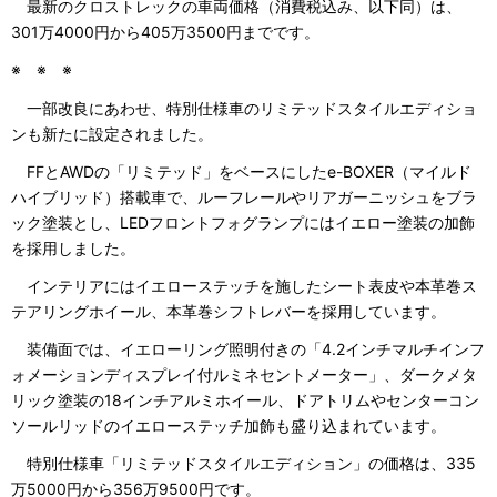
最新のクロストレックの車両価格（消費税込み、以下同）は、
301万4000円から405万3500円までです。
※ ※ ※
一部改良にあわせ、特別仕様車のリミテッドスタイルエディショ
ンも新たに設定されました。
FFとAWDの「リミテッド」をベースにしたe-BOXER（マイルド
ハイブリッド）搭載車で、ルーフレールやリアガーニッシュをブラ
ック塗装とし、LEDフロントフォグランプにはイエロー塗装の加飾
を採用しました。
インテリアにはイエローステッチを施したシート表皮や本革巻ス
テアリングホイール、本革巻シフトレバーを採用しています。
装備面では、イエローリング照明付きの「4.2インチマルチインフ
ォメーションディスプレイ付ルミネセントメーター」、ダークメタ
リック塗装の18インチアルミホイール、ドアトリムやセンターコン
ソールリッドのイエローステッチ加飾も盛り込まれています。
特別仕様車「リミテッドスタイルエディション」の価格は、335
万5000円から356万9500円です。