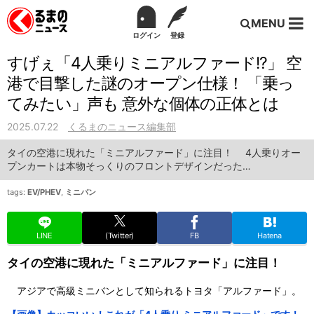
MENU
ログイン
登録
すげぇ「4人乗りミニアルファード!?」 空
港で目撃した謎のオープン仕様！ 「乗っ
てみたい」声も 意外な個体の正体とは
2025.07.22
くるまのニュース編集部
タイの空港に現れた「ミニアルファード」に注目！ 4人乗りオー
プンカートは本物そっくりのフロントデザインだった…
tags:
EV/PHEV
,
ミニバン
LINE
(Twitter)
FB
Hatena
タイの空港に現れた「ミニアルファード」に注目！
アジアで高級ミニバンとして知られるトヨタ「アルファード」。