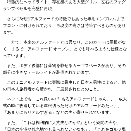
特徴的なヘッドライト、存在感のある大型グリル、左右のフォグ
ランプベゼルを完璧に再現。
さらに3代目アルファードの特徴でもあった専用エンブレムまで
フロントに付けられており、再現度の高さは特筆すべきものがあり
ます。
一方で、本来のアルファードとは異なり、このカートは屋根がな
く、まるで「アルファード オープン」とでも呼べるような仕様とな
っています。
また、ボディ後部には荷物を載せるカーゴスペースがあり、その
部分に小さなテールライトが装備されています。
このミニアルファードに実際に乗車した日本人男性によると、他
の日本人旅行者から驚かれ、二度見されたとのこと。
ネット上でも「これ良いの？ もろアルファードじゃん」、「成人
式の時に改造している屋根切っただけのアルファードみたい」、
「あまりにもリアルすぎる」などの声が寄せられています。
また、「これは権利的に大丈夫なのか!?」という疑問の声や、
「日本の空港や観光地でも見られないかなあ」、「これをゴルフ場