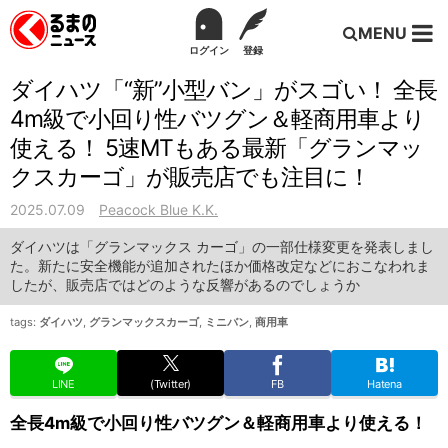
MENU
ログイン
登録
ダイハツ「“新”小型バン」がスゴい！ 全長
4m級で小回り性バツグン＆軽商用車より
使える！ 5速MTもある最新「グランマッ
クスカーゴ」が販売店でも注目に！
2025.07.09
Peacock Blue K.K.
ダイハツは「グランマックス カーゴ」の一部仕様変更を発表しまし
た。新たに安全機能が追加されたほか価格改定などにおこなわれま
したが、販売店ではどのような反響があるのでしょうか
tags:
ダイハツ
,
グランマックスカーゴ
,
ミニバン
,
商用車
LINE
(Twitter)
FB
Hatena
全長4m級で小回り性バツグン＆軽商用車より使える！