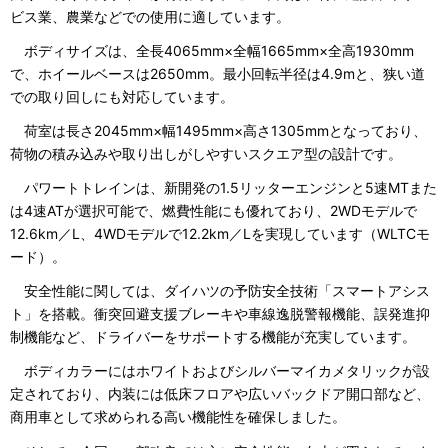
ビス業、農業などでの使用に適しています。
ボディサイズは、全長4065mm×全幅1665mm×全高1930mm
で、ホイールベースは2650mm。最小回転半径は4.9mと、狭い道
での取り回しにも対応しています。
荷室は長さ2045mm×幅1495mm×高さ1305mmとなっており、
荷物の積み込みや取り出しがしやすいスクエア型の設計です。
パワートトレインは、新開発の1.5リッターエンジンと5速MTまた
は4速ATが選択可能で、燃費性能にも優れており、2WDモデルで
12.6km／L、4WDモデルで12.2km／Lを実現しています（WLTCモ
ード）。
安全性能に関しては、ダイハツの予防安全技術「スマートアシス
ト」を搭載。衝突回避支援ブレーキや車線逸脱警報機能、誤発進抑
制機能など、ドライバーをサポートする機能が充実しています。
ボディカラーにはホワイトおよびシルバーマイカメタリックが設
定されており、内装には低床フロアや広いバックドア開口部など、
商用車として求められる高い機能性を確保しました。