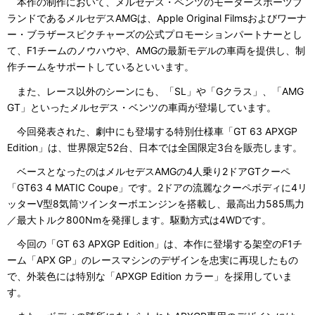
本作の制作において、メルセデス・ベンツのモータースポーツブ
ランドであるメルセデスAMGは、Apple Original Filmsおよびワーナ
ー・ブラザースピクチャーズの公式プロモーションパートナーとし
て、F1チームのノウハウや、AMGの最新モデルの車両を提供し、制
作チームをサポートしているといいます。
また、レース以外のシーンにも、「SL」や「Gクラス」、「AMG
GT」といったメルセデス・ベンツの車両が登場しています。
今回発表された、劇中にも登場する特別仕様車「GT 63 APXGP
Edition」は、世界限定52台、日本では全国限定3台を販売します。
ベースとなったのはメルセデスAMGの4人乗り2ドアGTクーペ
「GT63 4 MATIC Coupe」です。2ドアの流麗なクーペボディに4リ
ッターV型8気筒ツインターボエンジンを搭載し、最高出力585馬力
／最大トルク800Nmを発揮します。駆動方式は4WDです。
今回の「GT 63 APXGP Edition」は、本作に登場する架空のF1チ
ーム「APX GP」のレースマシンのデザインを忠実に再現したもの
で、外装色には特別な「APXGP Edition カラー」を採用していま
す。