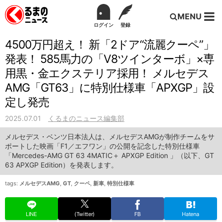
MENU
ログイン
登録
4500万円超え！ 新「2ドア“流麗クーペ”」
発表！ 585馬力の「V8ツインターボ」×専
用黒・金エクステリア採用！ メルセデス
AMG「GT63」に特別仕様車「APXGP」設
定し発売
2025.07.01
くるまのニュース編集部
メルセデス・ベンツ日本法人は、メルセデスAMGが制作チームをサ
ポートした映画「F1／エフワン」の公開を記念した特別仕様車
「Mercedes-AMG GT 63 4MATIC＋ APXGP Edition 」（以下、GT
63 APXGP Edition）を発表します。
tags:
メルセデスAMG
,
GT
,
クーペ
,
新車
,
特別仕様車
LINE
(Twitter)
FB
Hatena