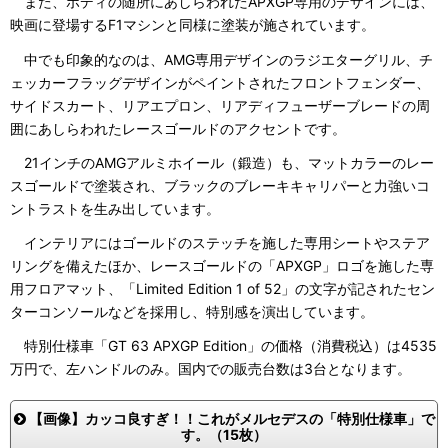
また、ボディの随所にあしらわれたAPXGP専用のデザインには、
映画に登場するF1マシンと同様に塗装が施されています。
中でも印象的なのは、AMG専用デザインのラジエターグリル、チ
ェッカーフラッグデザインがペイントされたフロントフェンダー、
サイドスカート、リアエプロン、リアディフューザーブレードの周
囲にあしらわれたレースゴールドのアクセントです。
21インチのAMGアルミホイール（鍛造）も、マットカラーのレー
スゴールドで塗装され、ブラックのブレーキキャリパーと力強いコ
ントラストを生み出しています。
インテリアにはゴールドのステッチを施した専用シートやステア
リングを備えたほか、レースゴールドの「APXGP」ロゴを施した専
用フロアマット、「Limited Edition 1 of 52」の文字が記されたセン
ターコンソールなどを採用し、特別感を演出しています。
特別仕様車「GT 63 APXGP Edition」の価格（消費税込）は4535
万円で、左ハンドルのみ。国内での販売台数は3台となります。
【画像】カッコ良すぎ！！これがメルセデスの「特別仕様車」で
す。（15枚）