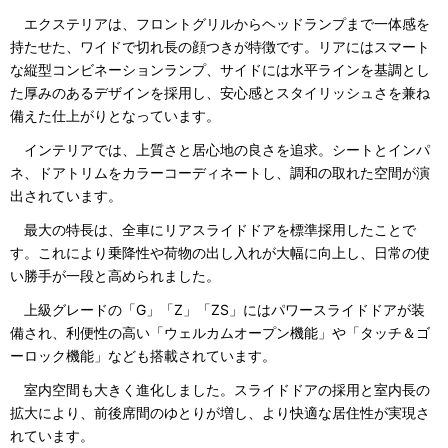
エクステリアは、フロントグリルからヘッドランプまで一体感を
持たせた、ワイドで切れ長の顔つきが特徴です。リアにはスマート
な縦型コンビネーションランプ、サイドには水平ラインを基調とし
た厚みのあるデザインを採用し、安心感とスタイリッシュさを兼ね
備えた仕上がりとなっています。
インテリアでは、上質さと居心地の良さを追求。シートとインパ
ネ、ドアトリムをカラーコーディネートし、調和の取れた空間が演
出されています。
最大の特長は、全車にリアスライドドアを標準採用したことで
す。これにより乗降性や荷物の出し入れが大幅に向上し、日常の使
い勝手が一段と高められました。
上級グレードの「G」「Z」「ZS」にはパワースライドドアが装
備され、利便性の高い「ウェルカムオープン機能」や「タッチ＆ゴ
ーロック機能」なども搭載されています。
室内空間も大きく進化しました。スライドドアの採用と室内長の
拡大により、前後席間のゆとりが増し、より快適な居住性が実現さ
れています。