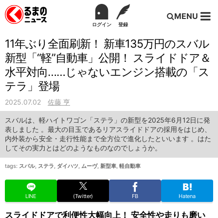
MENU
ログイン
登録
11年ぶり全面刷新！ 新車135万円のスバル
新型「“軽”自動車」公開！ スライドドア＆
水平対向……じゃないエンジン搭載の「ス
テラ」登場
2025.07.02
佐藤 亨
スバルは、軽ハイトワゴン「ステラ」の新型を2025年6月12日に発
表しました 。最大の目玉であるリアスライドドアの採用をはじめ、
内外装から安全・走行性能まで全方位で進化したといいます 。はた
してその実力とはどのようなものなのでしょうか。
tags:
スバル
,
ステラ
,
ダイハツ
,
ムーヴ
,
新型車
,
軽自動車
LINE
(Twitter)
FB
Hatena
スライドドアで利便性大幅向上！ 安全性や走りも磨い