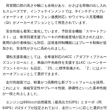
荷室開口部の高さや幅にも余裕があり、かさばる荷物の出し入れ
もスムーズです。インフォテインメントでは、9インチディスプレ
イオーディオ（スマートフォン連携対応）やワイヤレス充電機能
（Qi）がメーカーオプションとして用意されています。
安全性能も着実に進化しています。予防安全機能「スマートアシ
スト」は、衝突回避支援ブレーキの作動速度域が拡大されたほか、
夜間の歩行者検知にも対応。誤発進抑制機能にはブレーキ制御が追
加され、安全性がさらに高められました。
運転支援装備としては、全車速対応のACC（アダプティブクルー
ズコントロール）と、車線の中央維持を支援するLKC（レーンキー
プコントロール）を設定。「ZS」に標準装備され、「Z」にはメー
カーオプションとして選択できます。
走行性能面では、軽量かつ高剛性な新プラットフォームを採用。
これにより、操縦安定性やブレーキ性能、静粛性といった基本性能
が一段と向上しました。
エンジンは660ccの自然吸気（最高出力52PS）とターボ（同
64PS）の2タイプが設定されており、走行シーンに応じた選択が可