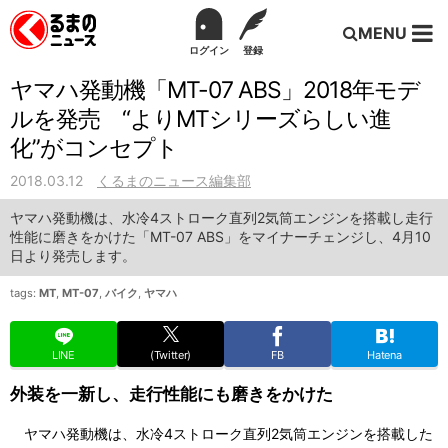
MENU
ログイン
登録
ヤマハ発動機「MT-07 ABS」2018年モデ
ルを発売 “よりMTシリーズらしい進
化”がコンセプト
2018.03.12
くるまのニュース編集部
ヤマハ発動機は、水冷4ストローク直列2気筒エンジンを搭載し走行
性能に磨きをかけた「MT-07 ABS」をマイナーチェンジし、4月10
日より発売します。
tags:
MT
,
MT-07
,
バイク
,
ヤマハ
LINE
(Twitter)
FB
Hatena
外装を一新し、走行性能にも磨きをかけた
ヤマハ発動機は、水冷4ストローク直列2気筒エンジンを搭載した